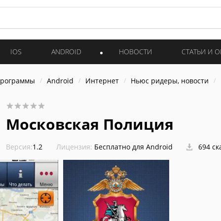
IOS
ANDROID
НОВОСТИ
СТАТЬИ И 
программы
Android
Интернет
Ньюс ридеры, новости
Московская Полиция
Версия:
1.2
Лицензия:
Бесплатно для Android
694 ск