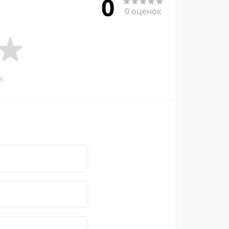
0
0 оценок
и