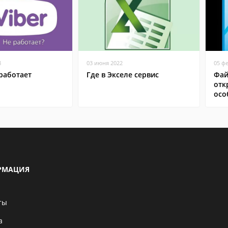
8
03 июня 2022
05 ф
работает
Где в Экселе сервис
Фай
отк
осо
РМАЦИЯ
ты
а