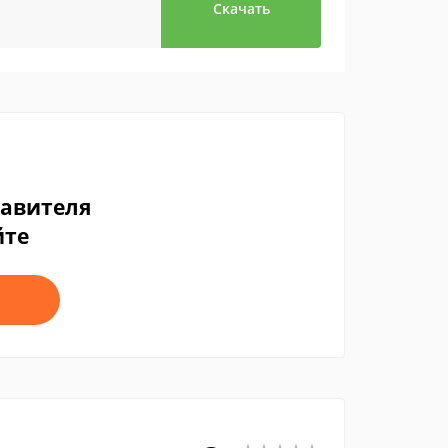
Скачать
тавителя
йте