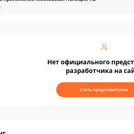
)
Нет официального предс
разработчика на са
Стать представителем
нг