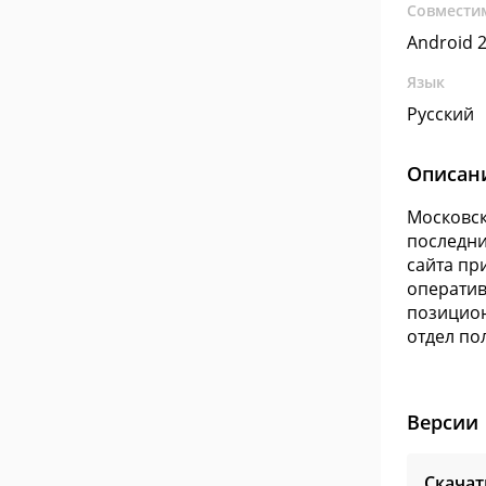
Совмести
Android 2
Язык
Русский
Описан
Московск
последни
сайта пр
оператив
позицион
отдел по
Версии
Скача