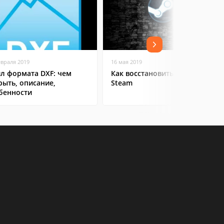
евраля 2019
16 мая 2019
л формата DXF: чем
Как восстановить аккаунт в
рыть, описание,
Steam
бенности