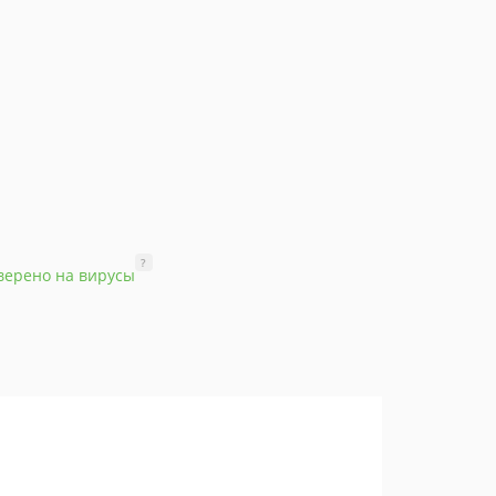
?
верено на вирусы