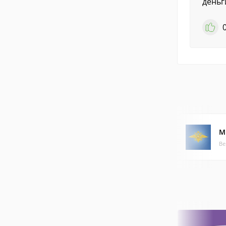
деньг
М
Ве