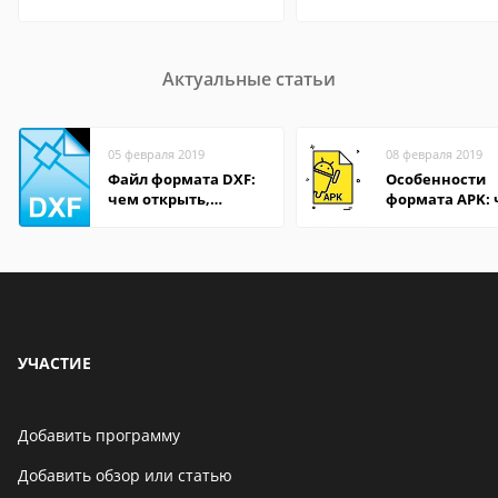
Актуальные статьи
05 февраля 2019
08 февраля 2019
Файл формата DXF:
Особенности
чем открыть,
формата APK:
описание,
открыть файл 
особенности
компьютере и
Андроид-смар
УЧАСТИЕ
Добавить программу
Добавить обзор или статью