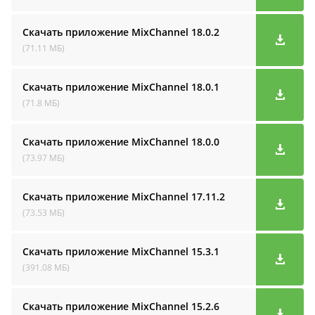
Скачать приложение MixChannel
18.0.2
(71.11 МБ)
Скачать приложение MixChannel
18.0.1
(71.8 МБ)
Скачать приложение MixChannel
18.0.0
(73.97 МБ)
Скачать приложение MixChannel
17.11.2
(73.53 МБ)
Скачать приложение MixChannel
15.3.1
(391.08 МБ)
Скачать приложение MixChannel
15.2.6