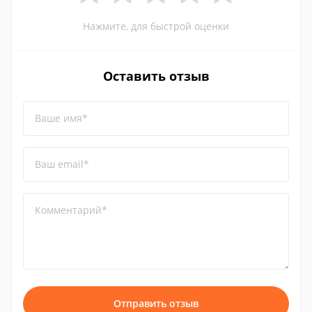
Нажмите, для быстрой оценки
Оставить отзыв
Ваше имя*
Ваш email*
Комментарий*
Отправить отзыв