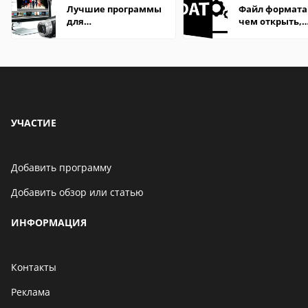
Лучшие программы
Файл формата
для
чем открыть,
редактирования
описание,
видео: подробные
особенности
обзоры
УЧАСТИЕ
Добавить программу
Добавить обзор или статью
ИНФОРМАЦИЯ
Контакты
Реклама