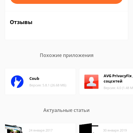
Отзывы
Похожие приложения
AVG PrivacyFix
Coub
соцсетей
Версия: 5.8.1 (26.68 МБ)
Версия: 4.0 (1.48 М
Актуальные статьи
24 января 2017
30 января 2019