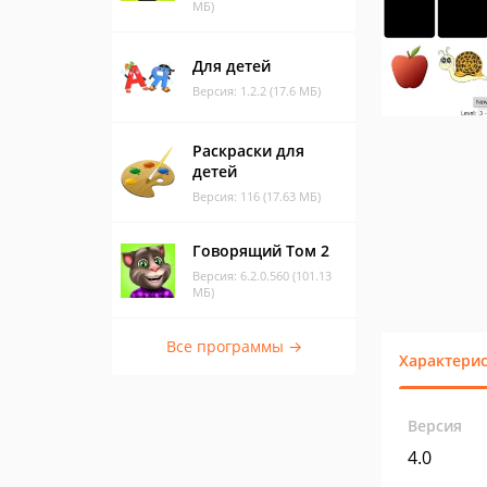
МБ)
Для детей
Версия: 1.2.2 (17.6 МБ)
Раскраски для
детей
Версия: 116 (17.63 МБ)
Говорящий Том 2
Версия: 6.2.0.560 (101.13
МБ)
Все программы →
Характери
Версия
4.0