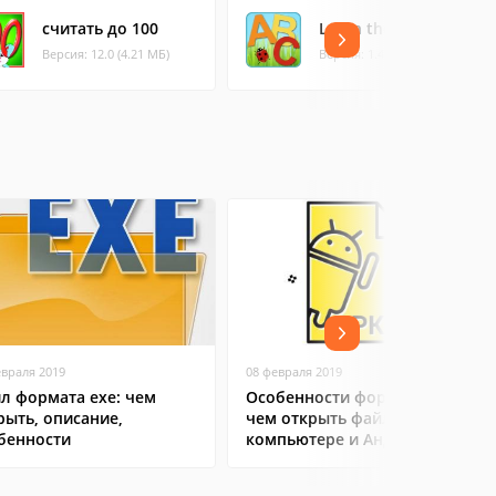
считать до 100
Learn the Alphabet
Версия: 12.0 (4.21 МБ)
Версия: 1.4.0 (6.52 МБ)
евраля 2019
08 февраля 2019
л формата exe: чем
Особенности формата APK:
рыть, описание,
чем открыть файл на
бенности
компьютере и Андроид-
смартфоне