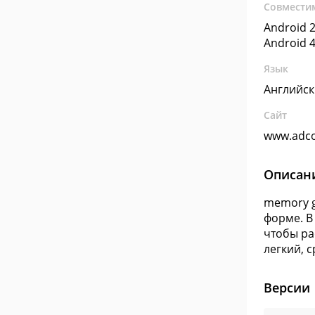
Совмести
Android 2
Android 4
Язык
Английс
Сайт
www.adc
Описан
memory g
форме. В
чтобы ра
легкий, 
Версии