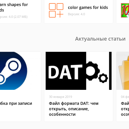
arn shapes for
color games for kids
ds
Версия: 4.0
рсия: 4.0 (2.07 МБ)
Актуальные статьи
30 января 2019
04 ф
бка при записи
Файл формата DAT: чем
Фай
открыть, описание,
отк
особенности
осо