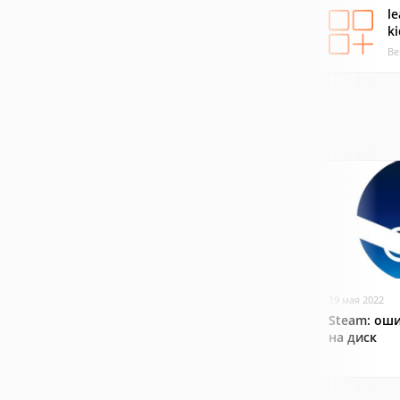
le
ki
Ве
19 мая 2022
Steam: оши
на диск