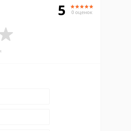
5
0 оценок
и