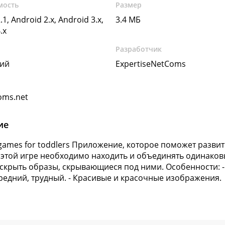
мость
Размер
.1, Android 2.x, Android 3.x,
3.4 МБ
.x
Разработчик
кий
ExpertiseNetComs
oms.net
ие
ames for toddlers Приложение, которое поможет развит
 этой игре необходимо находить и объединять одинаков
скрыть образы, скрывающиеся под ними. Особенности: -
средний, трудный. - Красивые и красочные изображения.