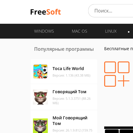
WINDOWS
MAC OS
LINUX
Популярные программы
Бесплатные 
Toca Life World
Версия: 1.136 (43.38 МБ)
Говорящий Том
Версия: 5.1.3.3751 (88.26
МБ)
Мой Говорящий
Том
Версия: 26.1.9.812 (159.75