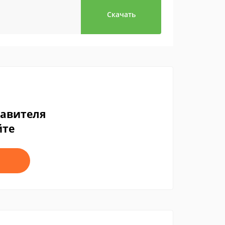
Скачать
тавителя
йте