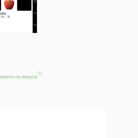
?
верено на вирусы