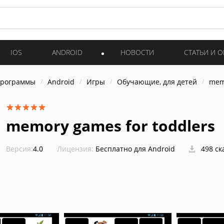
IOS
ANDROID
НОВОСТИ
СТАТЬИ И 
программы
Android
Игры
Обучающие, для детей
memo
memory games for toddlers
Версия:
4.0
Лицензия:
Бесплатно для Android
498 ск