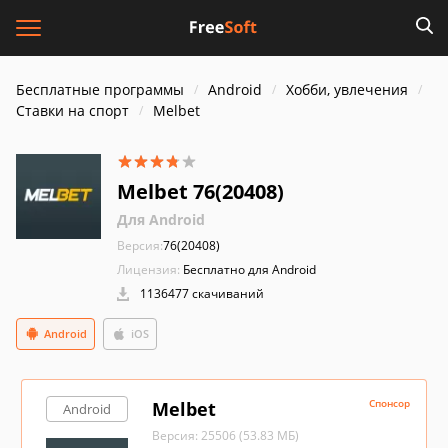
Бесплатные программы
Android
Хобби, увлечения
Ставки на спорт
Melbet
Melbet 76(20408)
Для Android
Версия:
76(20408)
Лицензия:
Бесплатно для Android
1136477 скачиваний
Android
iOS