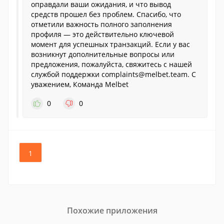
оправдали ваши ожидания, и что вывод
средств прошел без проблем. Спасибо, что
отметили важность полного заполнения
профиля — это действительно ключевой
момент для успешных транзакций. Если у вас
возникнут дополнительные вопросы или
предложения, пожалуйста, свяжитесь с нашей
службой поддержки complaints@melbet.team. С
уважением, Команда Melbet
0
0
1
Похожие приложения