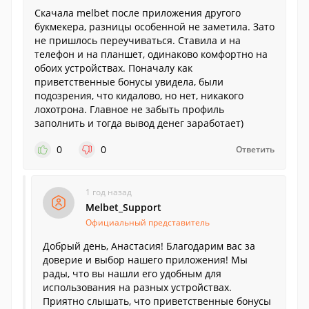
Скачала melbet после приложения другого
букмекера, разницы особенной не заметила. Зато
не пришлось переучиваться. Ставила и на
телефон и на планшет, одинаково комфортно на
обоих устройствах. Поначалу как
приветственные бонусы увидела, были
подозрения, что кидалово, но нет, никакого
лохотрона. Главное не забыть профиль
заполнить и тогда вывод денег заработает)
0
0
Ответить
1 год назад
Melbet_Support
Официальный представитель
Добрый день, Анастасия! Благодарим вас за
доверие и выбор нашего приложения! Мы
рады, что вы нашли его удобным для
использования на разных устройствах.
Приятно слышать, что приветственные бонусы