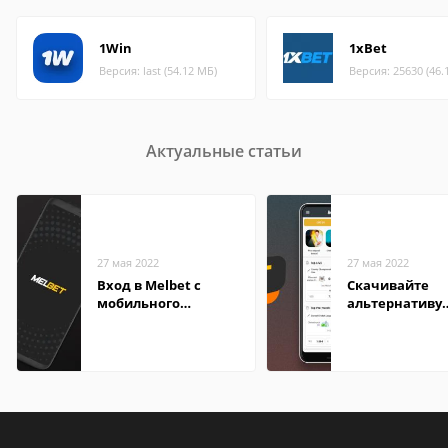
1Win
1xBet
Версия: last (54.12 МБ)
Версия: 25630 (46.
Актуальные статьи
27 мая 2022
27 мая 2022
Вход в Melbet с
Скачивайте
мобильного
альтернативу
телефона
зеркалу Melbe
мобильное
приложение с
нашего сайта