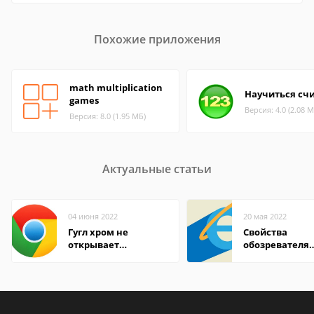
Похожие приложения
math multiplication
Научиться сч
games
Версия: 4.0 (2.08 М
Версия: 8.0 (1.95 МБ)
Актуальные статьи
04 июня 2022
20 мая 2022
Гугл хром не
Свойства
открывает
обозревателя
страницы
Internet Explor
находится