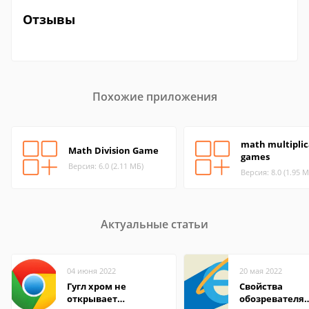
Отзывы
Похожие приложения
math multiplic
Math Division Game
games
Версия: 6.0 (2.11 МБ)
Версия: 8.0 (1.95 М
Актуальные статьи
04 июня 2022
20 мая 2022
Гугл хром не
Свойства
открывает
обозревателя