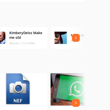
KimberyDeiss Make
Make Me A Pirate
me old
Версия: 1.5 (4.5 МБ)
Версия: 1.2 (1.8 МБ)