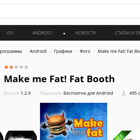
IOS
ANDROID
НОВОСТИ
СТАТЬИ И 
программы
Android
Графика
Фото
Make me Fat! Fat Bo
Make me Fat! Fat Booth
Версия:
1.2.9
Лицензия:
Бесплатно для Android
495 