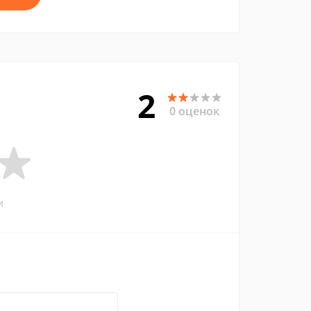
2
0 оценок
и