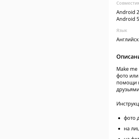
Совмести
Android 2
Android 5
Язык
Английс
Описан
Make me 
фото или
помощи к
друзьями
Инструкц
фото 
на ли