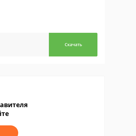
Скачать
тавителя
йте