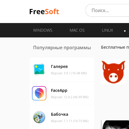
WINDOWS
MAC OS
LINUX
Популярные программы
Бесплатные 
Галерея
Версия: 3.9.1 (16.48 МБ)
FaceApp
Версия: 12.9.2 (46.99 МБ)
Бабочка
Версия: 1.1.11 (14.73 МБ)