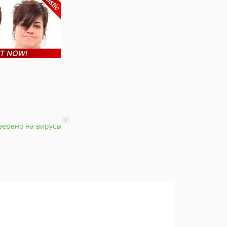
?
верено на вирусы