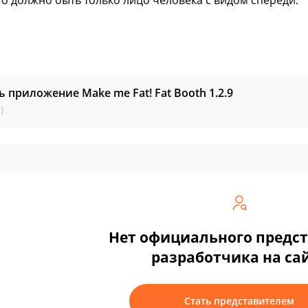
то должно быть только лицо человека с видом спереди.
ь приложение Make me Fat! Fat Booth
1.2.9
)
Нет официального предс
разработчика на са
Стать представителем