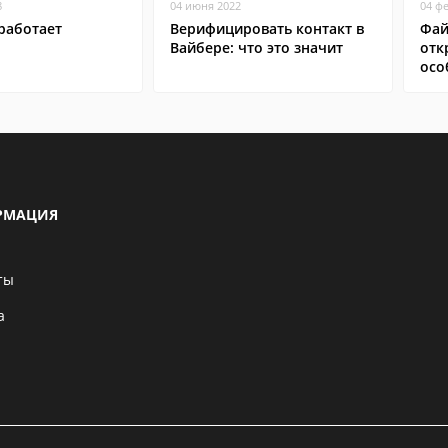
8
04 июня 2022
04 ф
работает
Верифицировать контакт в
Фай
Вайбере: что это значит
отк
осо
РМАЦИЯ
ты
а