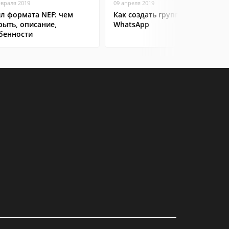
евраля 2019
09 апреля 2019
л формата NEF: чем
Как создать группу в
рыть, описание,
WhatsApp
бенности