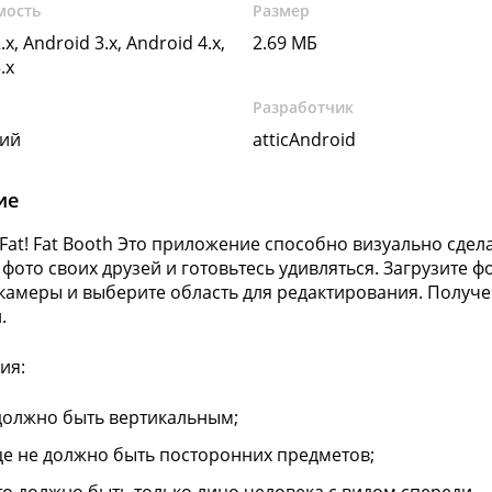
мость
Размер
.x, Android 3.x, Android 4.x,
2.69 МБ
.x
Разработчик
кий
atticAndroid
ие
Fat! Fat Booth Это приложение способно визуально сделат
 фото своих друзей и готовьтесь удивляться. Загрузите ф
амеры и выберите область для редактирования. Получе
.
ия:
должно быть вертикальным;
це не должно быть посторонних предметов;