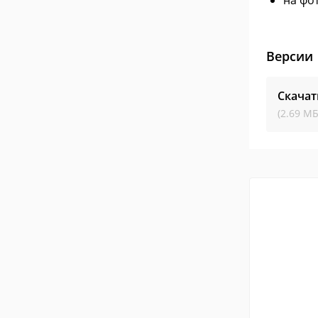
на фо
Версии
Скачат
(2.69 МБ