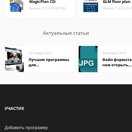
MagicPlan CSI
GLM floor plan
Версия: 5.0.2 (45.63 МБ)
Версия: 1.5.0.0 (3.
Актуальные статьи
24 января 2017
30 января 2019
Лучшие программы
Файл формата 
для
чем открыть,
редактирования
описание,
видео: подробные
особенности
обзоры
УЧАСТИЕ
Добавить программу