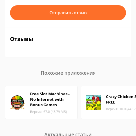
Отправить отзыв
Отзывы
Похожие приложения
Free Slot Machines -
Crazy Chicken S
No Internet with
FREE
Bonus Games
Версия: 10.0 (44.1
Версия: 67.0 (43.79 МБ)
Актуальные статьи