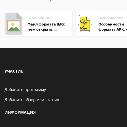
06 февраля 2019
08 февраля 2019
Файл формата IMG:
Особенности
чем открыть,
формата APK:
описание,
открыть файл 
особенности
компьютере и
Андроид-смар
УЧАСТИЕ
Добавить программу
Добавить обзор или статью
ИНФОРМАЦИЯ