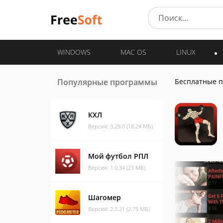
WINDOWS
MAC OS
LINUX
Популярные программы
Бесплатные 
КХЛ
Версия: 3.29.0 (18.24 МБ)
Мой футбол РПЛ
Версия: 1.0.34 (23 МБ)
Шагомер
Версия: 2.3.21 (2.75 МБ)