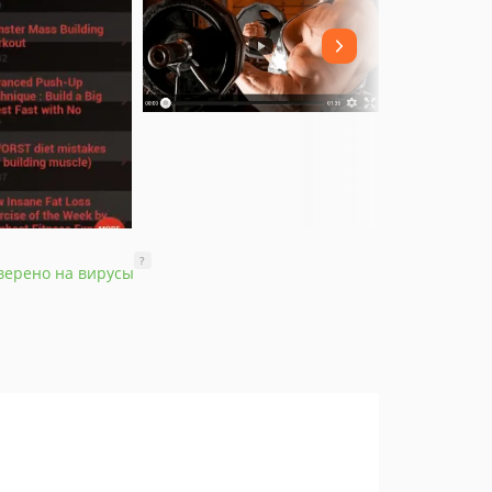
?
верено на вирусы