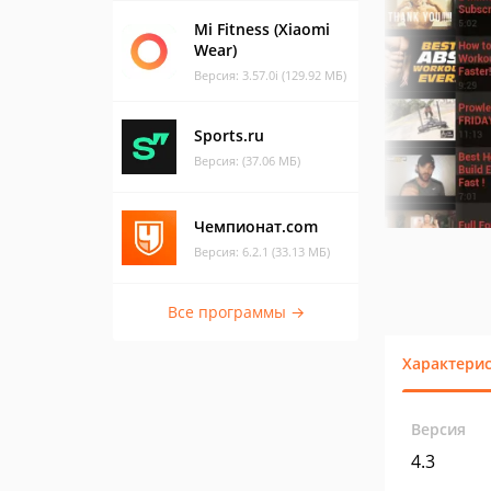
Mi Fitness (Xiaomi
Wear)
Версия: 3.57.0i (129.92 МБ)
Sports.ru
Версия: (37.06 МБ)
Чемпионат.com
Версия: 6.2.1 (33.13 МБ)
Все программы →
Характери
Версия
4.3