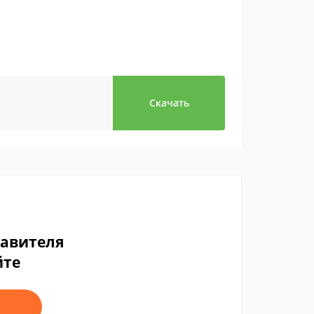
Скачать
тавителя
йте