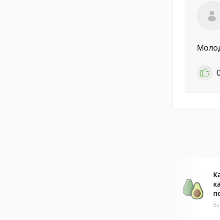
Молод
К
к
п
Ве