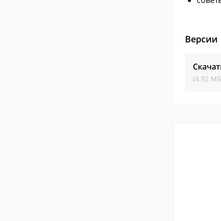
совет
Версии
Скача
(4.92 МБ