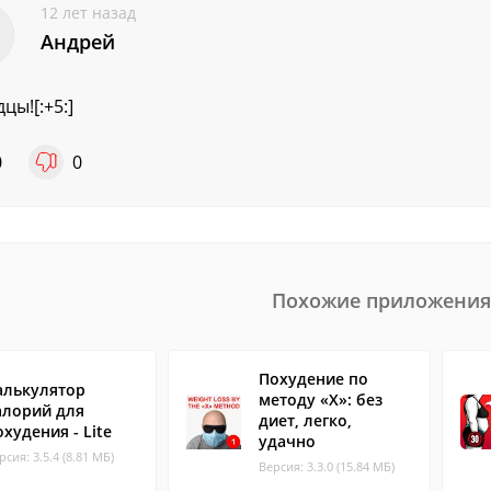
12 лет назад
Андрей
цы![:+5:]
0
0
Похожие приложения
Похудение по
алькулятор
методу «Х»: без
алорий для
диет, легко,
охудения - Lite
удачно
рсия: 3.5.4 (8.81 МБ)
Версия: 3.3.0 (15.84 МБ)