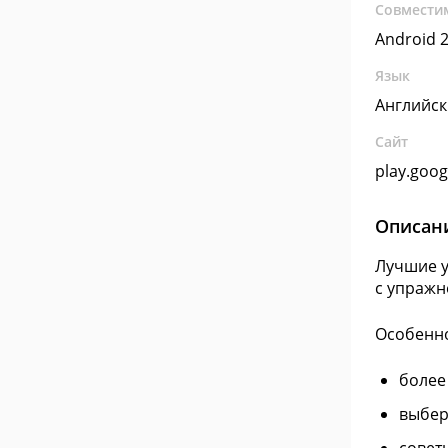
Совмести
Android 2
Язык
Английс
Сайт
play.goo
Описан
Лучшие у
с упражн
Особенно
более
выбер