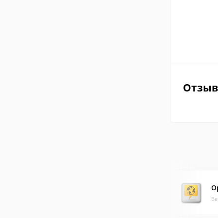
Отзы
O
Ве