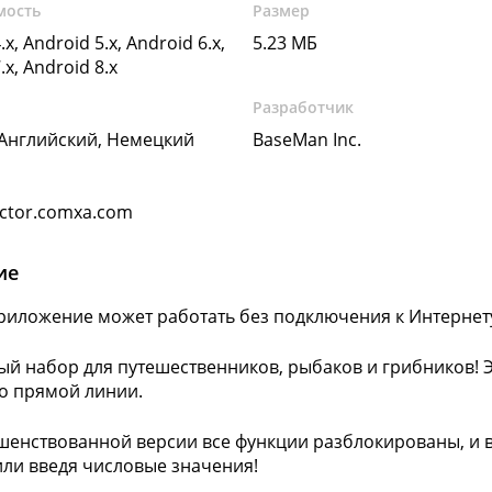
мость
Размер
.x, Android 5.x, Android 6.x,
5.23 МБ
.x, Android 8.x
Разработчик
 Английский, Немецкий
BaseMan Inc.
ector.comxa.com
ие
риложение может работать без подключения к Интернет
ый набор для путешественников, рыбаков и грибников! 
о прямой линии.
шенствованной версии все функции разблокированы, и 
 или введя числовые значения!