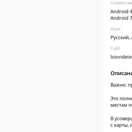
Совмести
Android 4
Android 7
Язык
Русский,
Сайт
loiondet
Описан
Важно: п
Это полн
местам п
В усовер
с карты,