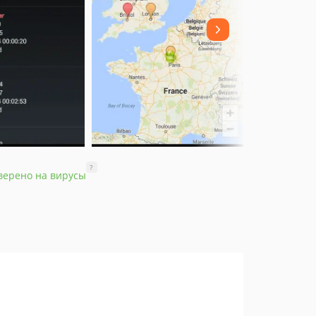
?
верено на вирусы