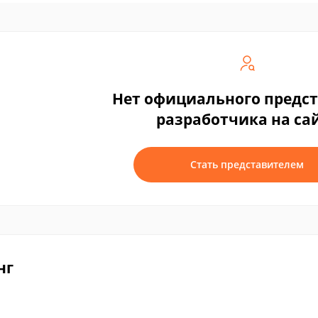
Нет официального предс
разработчика на са
Стать представителем
нг