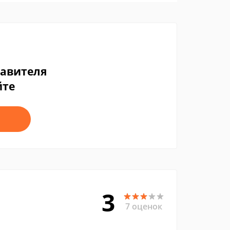
тавителя
йте
3
7 оценок