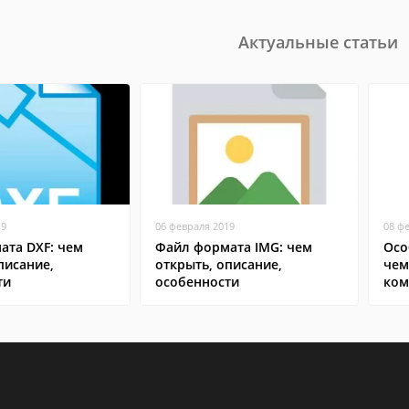
Актуальные статьи
19
06 февраля 2019
08 ф
ата DXF: чем
Файл формата IMG: чем
Осо
писание,
открыть, описание,
чем
ти
особенности
ком
сма