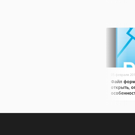
05 февраля 20
Файл форм
открыть, о
особеннос