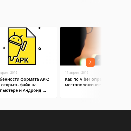
евраля 2019
11 апреля 2019
бенности формата APK:
Как по Viber определить
 открыть файл на
местоположение человека
пьютере и Андроид-
ртфоне