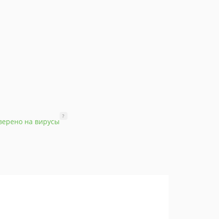
?
верено на вирусы