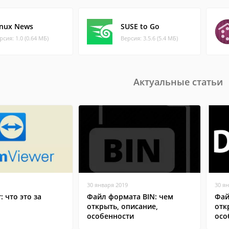
inux News
SUSE to Go
рсия: 1.0 (0.64 МБ)
Версия: 3.5.6 (5.4 МБ)
Актуальные статьи
30 января 2019
30 я
: что это за
Файл формата BIN: чем
Фай
открыть, описание,
отк
особенности
осо