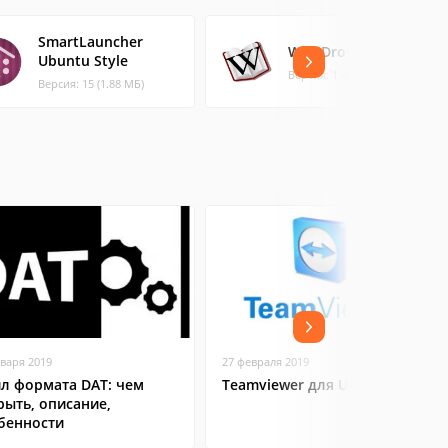
SmartLauncher
Wiki Droyd
Ubuntu Style
Версия: 1.4.11 (0.85 МБ)
Версия: 15 (1.88 МБ)
нваря 2019
27 февраля 2019
л формата DAT: чем
Teamviewer для Ubuntu
рыть, описание,
бенности