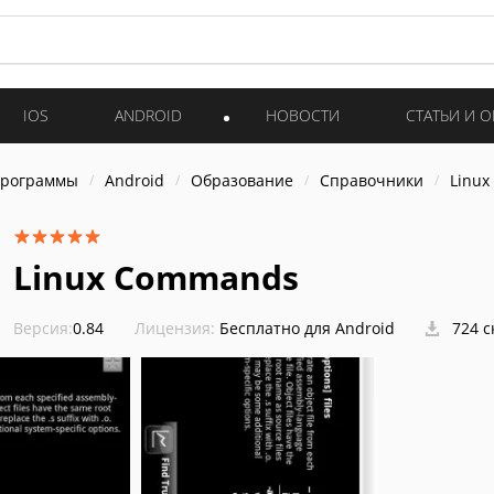
IOS
ANDROID
НОВОСТИ
СТАТЬИ И 
программы
Android
Образование
Справочники
Linu
Linux Commands
Версия:
0.84
Лицензия:
Бесплатно для Android
724 с