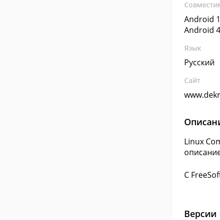
Совмести
Android 1
Android 4
Язык
Русский
Сайт
www.dekr
Описан
Linux Co
описание
С FreeSo
Версии