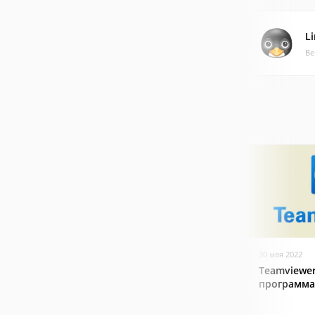
L
Ве
30 мая 2022
Teamviewer
программа