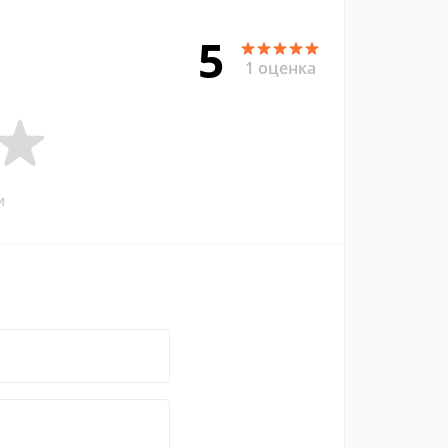
5
1 оценка
и