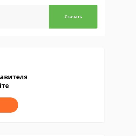
Скачать
тавителя
йте