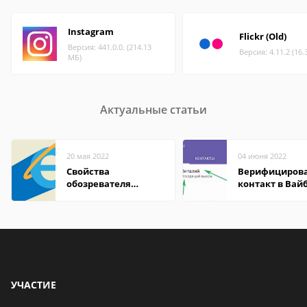
Instagram
Flickr (Old)
Версия: 441.0.0. (214.13
Версия: 4.11.2 (16.
МБ)
Актуальные статьи
20 мая 2022
04 июня 2022
Свойства
Верифициров
обозревателя
контакт в Вай
Internet Explorer где
что это значит
находится
УЧАСТИЕ