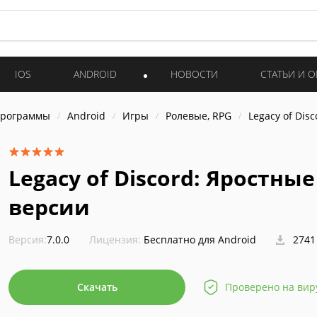
IOS
ANDROID
НОВОСТИ
СТАТЬИ И 
программы
Android
Игры
Ролевые, RPG
Legacy of Dis
Legacy of Discord: Яростны
версии
Версия:
7.0.0
Лицензия:
Бесплатно для Android
2741
Скачать
Проверено на вир