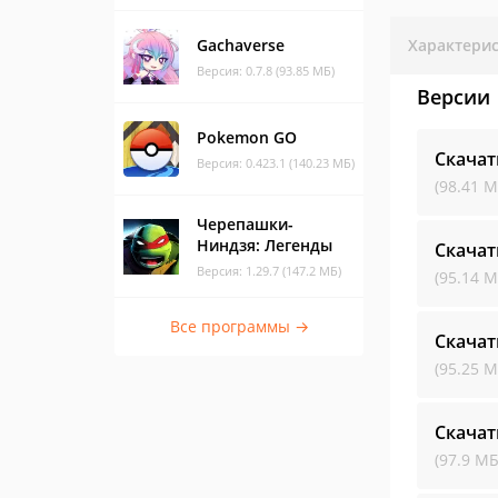
Gachaverse
Характери
Версия: 0.7.8 (93.85 МБ)
Версии
Pokemon GO
Скачат
Версия: 0.423.1 (140.23 МБ)
(98.41 М
Черепашки-
Ниндзя: Легенды
Скачат
Версия: 1.29.7 (147.2 МБ)
(95.14 М
Все программы →
Скачат
(95.25 М
Скачат
(97.9 МБ