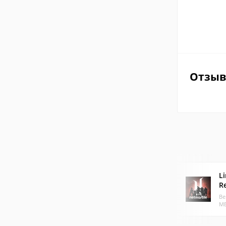
Отзы
Li
R
Ве
МБ