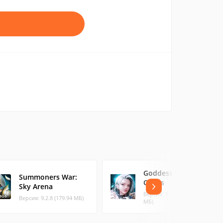
Goddess: Primal
Summoners War:
Chaos
Sky Arena
Версия: 1.120.09 (72.96
Версия: 9.2.8 (179.94 МБ)
МБ)