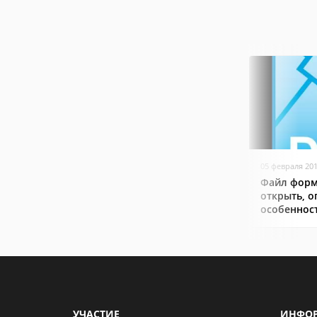
05 февраля 20
Файл форм
открыть, о
особеннос
УЧАСТИЕ
ИНФО