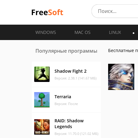
WINDOWS
MAC OS
LINUX
Популярные программы
Бесплатные 
Shadow Fight 2
Версия: 2.38.1 (141.67 МБ)
Terraria
Версия: После
RAID: Shadow
Legends
Версия: 11.70.0 (121.02 МБ)