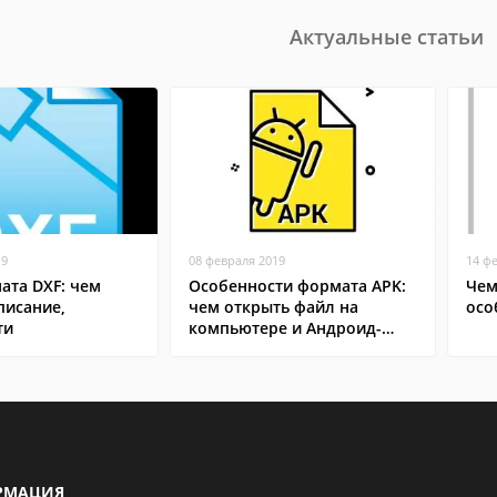
Актуальные статьи
19
08 февраля 2019
14 ф
ата DXF: чем
Особенности формата APK:
Чем
писание,
чем открыть файл на
осо
ти
компьютере и Андроид-
смартфоне
РМАЦИЯ