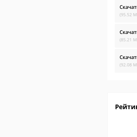
Скачат
(95.52 М
Скачат
(85.21 М
Скачат
(92.08 М
Рейти