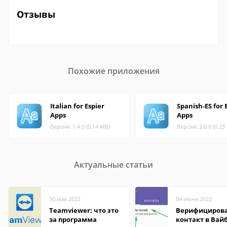
Отзывы
Похожие приложения
Italian for Espier
Spanish-ES for 
Apps
Apps
Версия: 1.4.0 (0.14 МБ)
Версия: 2.0.0 (0.23
Актуальные статьи
30 мая 2022
04 июня 2022
Teamviewer: что это
Верифициров
за программа
контакт в Вай