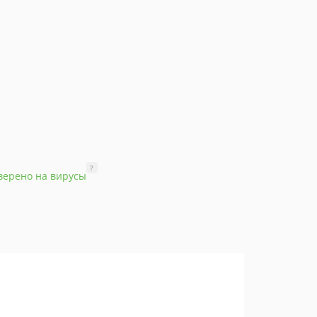
?
верено на вирусы