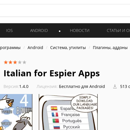
IOS
ANDROID
НОВОСТИ
СТАТЬИ И 
программы
Android
Система, утилиты
Плагины, аддоны
Italian for Espier Apps
Версия:
1.4.0
Лицензия:
Бесплатно для Android
513 