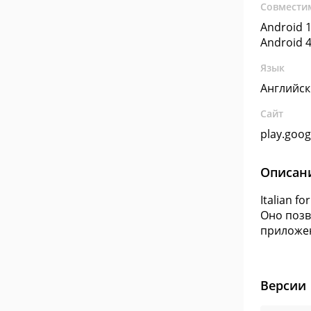
Совмести
Android 1
Android 4
Язык
Английс
Сайт
play.goo
Описан
Italian f
Оно позв
приложен
Версии