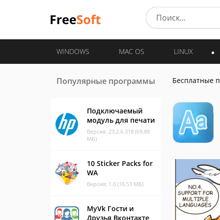
WINDOWS
MAC OS
LINUX
Популярные программы
Бесплатные 
Подключаемый
модуль для печати
Версия: 23.2.6.318 (69.88
МБ)
10 Sticker Packs for
WA
Версия: 1.0 (16.53 МБ)
MyVk Гости и
Друзья Вконтакте