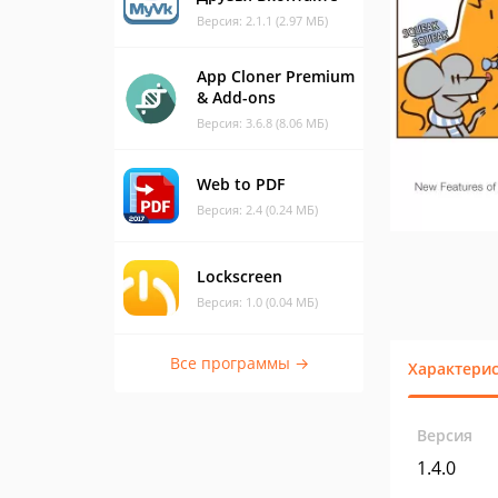
Версия: 2.1.1 (2.97 МБ)
App Cloner Premium
& Add-ons
Версия: 3.6.8 (8.06 МБ)
Web to PDF
Версия: 2.4 (0.24 МБ)
Lockscreen
Версия: 1.0 (0.04 МБ)
Все программы →
Характери
Версия
1.4.0