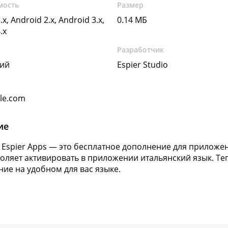
мость
Размер
.x, Android 2.x, Android 3.x,
0.14 МБ
.x
Разработчик
кий
Espier Studio
gle.com
ие
or Espier Apps — это бесплатное дополнение для приложен
оляет активировать в приложении итальянский язык. Т
ие на удобном для вас языке.