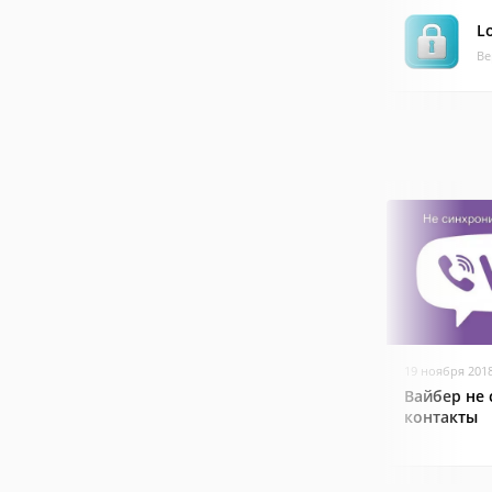
L
Ве
19 ноября 201
Вайбер не
контакты