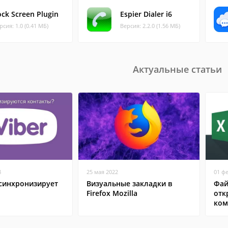
ock Screen Plugin
Espier Dialer i6
рсия: 1.0 (0.41 МБ)
Версия: 2.2.0 (1.56 МБ)
Актуальные статьи
8
25 мая 2022
01 ф
 синхронизирует
Визуальные закладки в
Фай
Firefox Mozilla
отк
ком