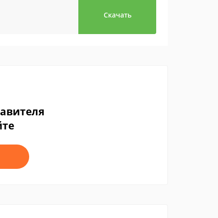
Скачать
тавителя
йте