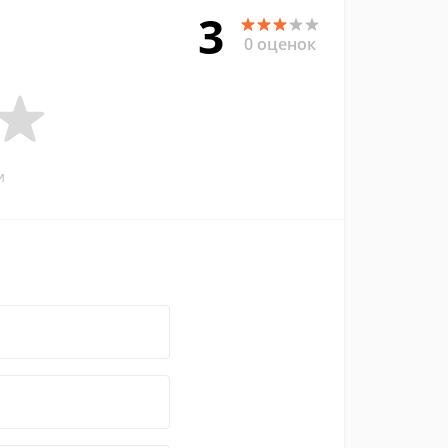
3
0 оценок
и