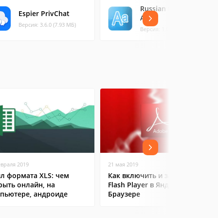
Russian for Espier
Espier PrivChat
Apps
Версия: 3.6.0 (7.93 МБ)
Версия: 1.0.2 (0.14 МБ)
евраля 2019
21 мая 2019
л формата XLS: чем
Как включить и запустить
рыть онлайн, на
Flash Player в Яндекс
пьютере, андроиде
Браузере