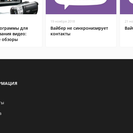
19 ноября 2018
21 н
ограммы для
Вайбер не синхронизирует
Вай
вания видео:
контакты
 обзоры
РМАЦИЯ
ты
а