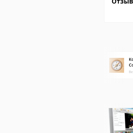
Отзы
К
C
Ве