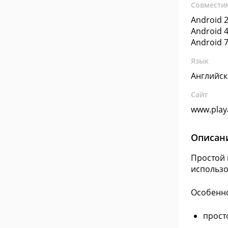
Совмести
Android 2
Android 4
Android 7
Язык
Английс
Сайт
www.play
Описан
Простой 
использо
Особенно
прост