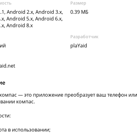
мость
Размер
.1, Android 2.x, Android 3.x,
0.39 МБ
.x, Android 5.x, Android 6.x,
.x, Android 8.x
Разработчик
кий
plaYaid
aid.net
ие
компас — это приложение преобразует ваш телефон или
вании компас.
сти:
ота в использовании;