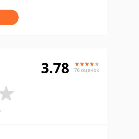
3.78
76 оценок
и