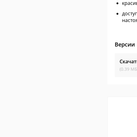
краси
досту
насто
Версии
Скачат
(0.39 МБ