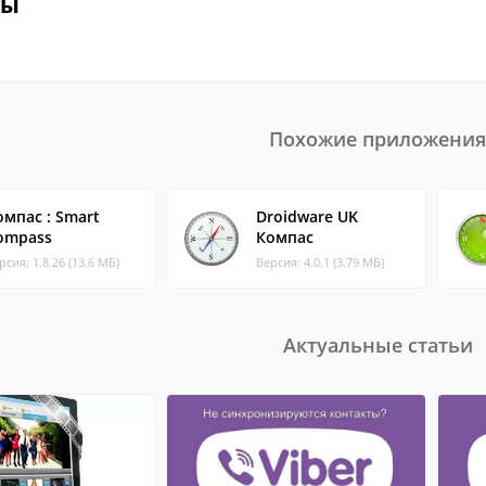
вы
Похожие приложения
омпас : Smart
Droidware UK
ompass
Компас
рсия: 1.8.26 (13.6 МБ)
Версия: 4.0.1 (3.79 МБ)
Актуальные статьи