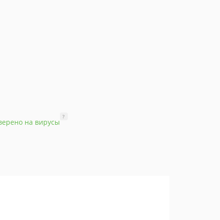
?
верено на вирусы