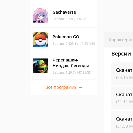
Gachaverse
Версия: 0.7.8 (93.85 МБ)
Pokemon GO
Характери
Версия: 0.423.1 (140.23 МБ)
Версии
Черепашки-
Ниндзя: Легенды
Скачат
Версия: 1.29.7 (147.2 МБ)
(34.15 М
Все программы →
Скачат
(31.11 М
Скачат
(31.58 М