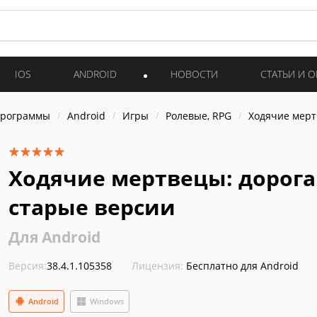
IOS
ANDROID
НОВОСТИ
СТАТЬИ И 
программы
Android
Игры
Ролевые, RPG
Ходячие мерт
Ходячие мертвецы: дорога
старые версии
Для Android
Версия:
38.4.1.105358
Лицензия:
Бесплатно для Android
Android
Windows