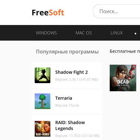
WINDOWS
MAC OS
LINUX
Популярные программы
Бесплатные 
Shadow Fight 2
Версия: 2.38.1 (141.67 МБ)
Terraria
Версия: После
RAID: Shadow
Legends
Версия: 11.70.0 (121.02 МБ)