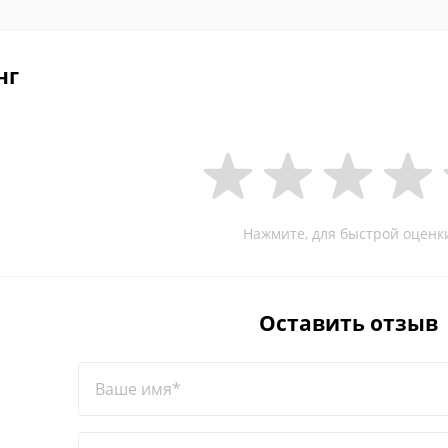
нг
Нажмите, для быстрой оценк
Оставить отзыв
Ваше имя*