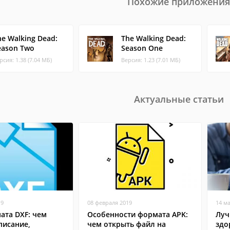
Похожие приложения
he Walking Dead:
The Walking Dead:
eason Two
Season One
рсия: 1.38 (7.04 МБ)
Версия: 1.23 (7.01 МБ)
Актуальные статьи
19
08 февраля 2019
14 м
ата DXF: чем
Особенности формата APK:
Луч
писание,
чем открыть файл на
здо