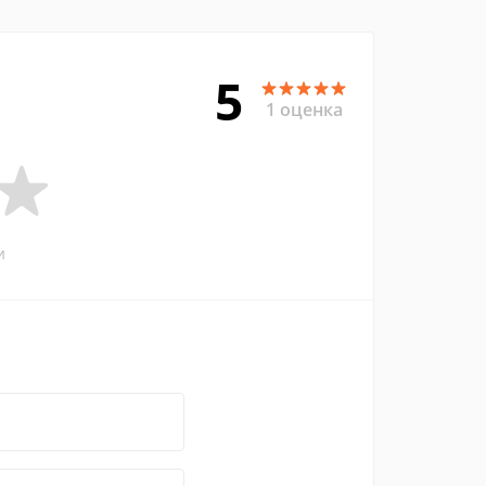
5
1 оценка
и