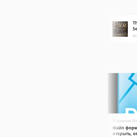
T
S
Ве
05 февраля 20
Файл форм
открыть, о