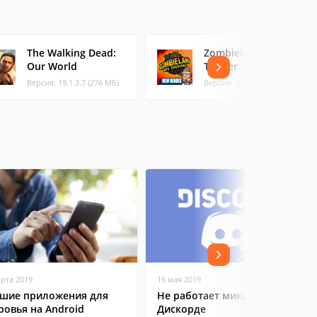
The Walking Dead:
Zombieland: Double
Our World
Tapper
Версия: 19.1.3.7 (276 МБ)
Версия: 4.0.3 (147.06 МБ)
арта 2019
16 мая 2019
шие приложения для
Не работает микрофон в
ровья на Android
Дискорде