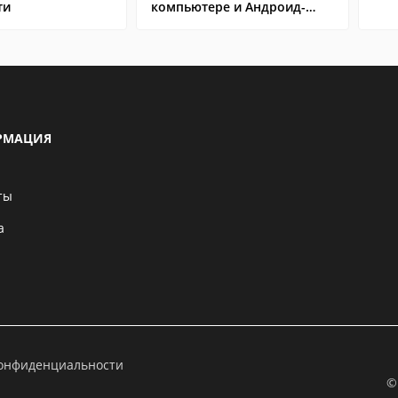
ти
компьютере и Андроид-
смартфоне
РМАЦИЯ
ты
а
конфиденциальности
©