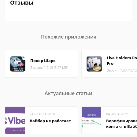
Отзывы
Похожие приложения
Live Holdem P
Покер Шарк
Pro
Версия: 1.0.18 (3.97 МБ)
Версия: 7.33 (45.1
Актуальные статьи
21 ноября 2018
04 июня 2022
Вайбер не работает
Верифициров
контакт в Вай
что это значит