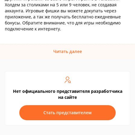
Холдем за столиками на 5 или 9 человек, не создавая
аккаунта. Игровые фишки вы можете докупать через
приложение, а так же получать бесплатно ежедневные
бонусы. Обратите внимание, что для игры необходимо
подключение к интернету.
Читать далее
Нет официального представителя разработчика
на сайте
Стать представителем