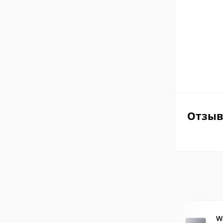
Отзы
W