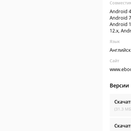
Совмести
Android 4
Android 7
Android 1
12.x, And
Язык
Английс
Сайт
www.eboo
Версии
Скачат
(31.3 МБ
Скачат