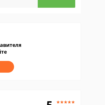
тавителя
йте
5