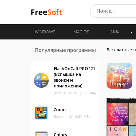
WINDOWS
MAC OS
LINUX
Популярные программы
Бесплатные 
FlashOnCall PRO`21
(Вспышка на
звонки и
приложения)
Версия: 10.0.1.1 (10.21 МБ)
Zoom
Версия: 1.0.4 (0.51 МБ)
Colors