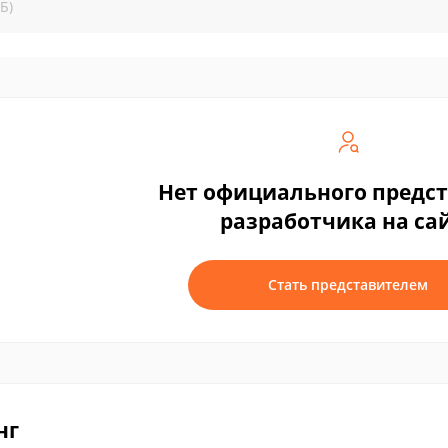
Б)
Нет официального предс
разработчика на са
Стать представителем
нг