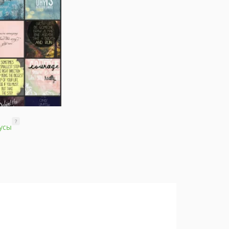
?
усы