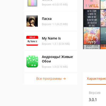
Версия: 4.0 (0.55 МБ)
Пасха
Версия: 1.1 (4.25 МБ)
My Name Is
Версия: 1.3.1 (0.54 МБ)
Андроиды! Живые
Обои
Версия: 1.9 (3.16 МБ)
Все программы →
Характери
Версия
3.0.1