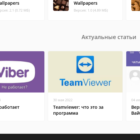
allpapers
Wallpapers
рсия: 2.1 (0.72 МБ)
Версия: 1.0 (4.89 МБ)
Актуальные статьи
8
30 мая 2022
04 и
работает
Teamviewer: что это за
Вер
программа
Вай