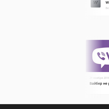
W
Ве
21 ноября 201
Вайбер не 