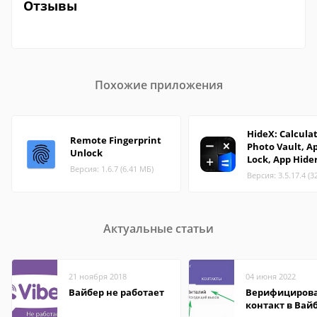
Отзывы
Похожие приложения
HideX: Calcula
Remote Fingerprint
Photo Vault, A
Unlock
Lock, App Hide
Версия: 1.6.7 (6.41 МБ)
Версия: 3.5.17.4 (3
Актуальные статьи
21 ноября 2018
04 июня 2022
Вайбер не работает
Верифициров
контакт в Вай