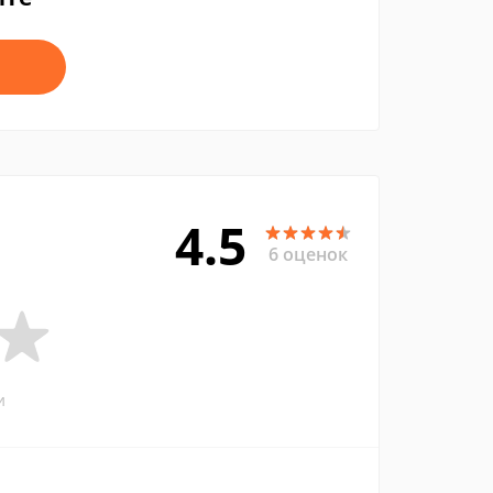
4.5
6 оценок
и