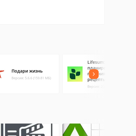
Lifesum:
планировщик
Подари жизнь
питания и простые
Версия: 5.6.6 (159.81 МБ)
рецепты
Версия: 20.9.2 (73.3 МБ)