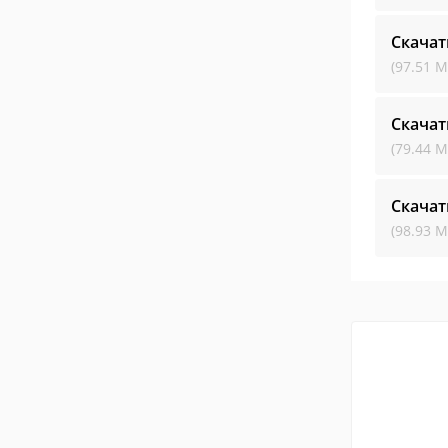
Скачат
(97.51 М
Скачат
(79.44 М
Скачат
(98.93 М