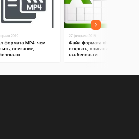
евраля 2019
27 февраля 2019
л формата MP4: чем
Файл формата xlsx: чем
рыть, описание,
открыть, описание,
бенности
особенности