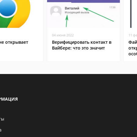
04 июня 2022
11 ф
не открывает
Верифицировать контакт в
Фай
Вайбере: что это значит
отк
осо
РМАЦИЯ
ты
а