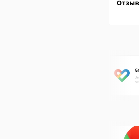
Отзы
Go
Ве
МБ