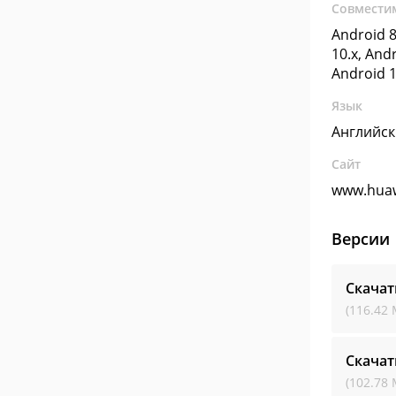
Совмести
Android 8
10.x, Andr
Android 1
Язык
Английс
Сайт
www.huaw
Версии
Скачат
(116.42 
Скачат
(102.78 