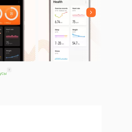
?
усы