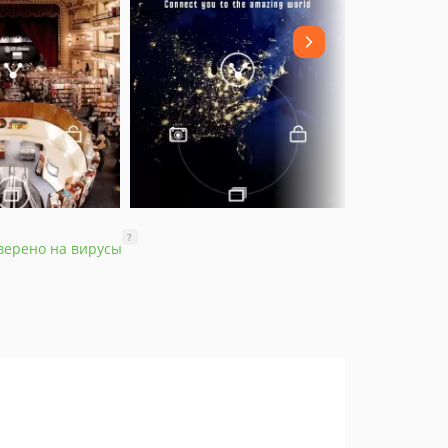
?
верено на вирусы