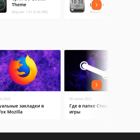
Theme
Locker
Версия: 1.01 (0.56 МБ)
Версия: 1.00 (0.79 МБ)
ая 2022
06 июня 2022
уальные закладки в
Где в папке Стим находятся
fox Mozilla
игры