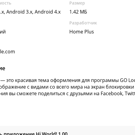
мость
Размер
.x, Android 3.x, Android 4.x
1.42 МБ
Разработчик
кий
Home Plus
gle.com
ие
! — это красивая тема оформления для программы GO Lo
ображение с видами со всего мира на экран блокировки
ия вы сможете поделиться с друзьями на Facebook, Twitt
ь приложение Hi,World!
1.00