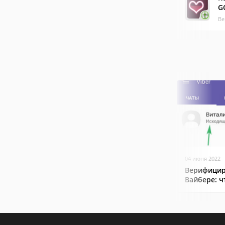
G
Ве
04 июня 2022
Верифицир
Вайбере: ч