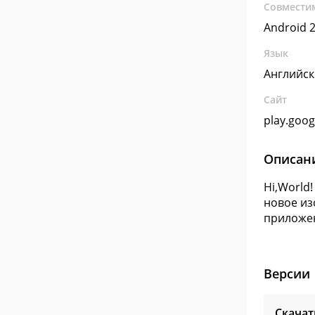
Совмести
Android 2
Язык
Английс
Сайт
play.goo
Описан
Hi,World
новое из
приложен
Версии
Скачат