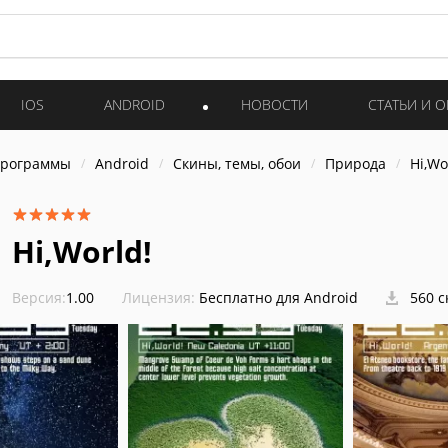
IOS
ANDROID
НОВОСТИ
СТАТЬИ И 
программы
Android
Скины, темы, обои
Природа
Hi,Wo
Hi,World!
Версия:
1.00
Лицензия:
Бесплатно для Android
560 с