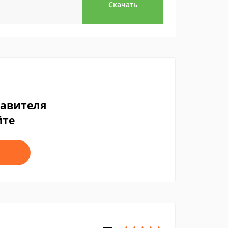
Скачать
тавителя
йте