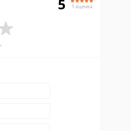
5
1 оценка
и