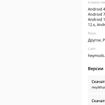
Совмести
Android 4
Android 7
Android 1
12.x, And
Язык
Другое, 
Сайт
heymods
Версии
Скача
HeyWhat
Скача