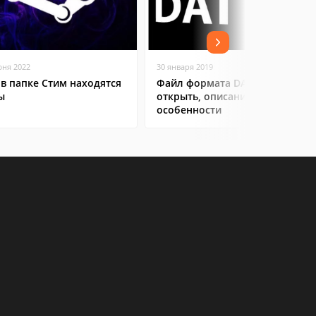
юня 2022
30 января 2019
 в папке Стим находятся
Файл формата DAT: чем
ы
открыть, описание,
особенности