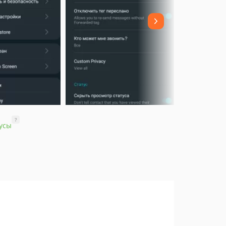
?
усы