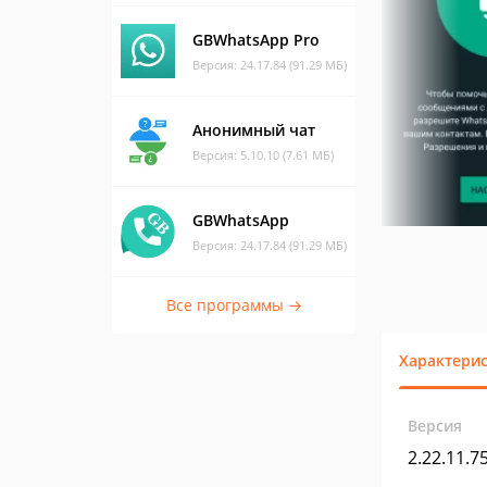
GBWhatsApp Pro
Версия: 24.17.84 (91.29 МБ)
Анонимный чат
Версия: 5.10.10 (7.61 МБ)
GBWhatsApp
Версия: 24.17.84 (91.29 МБ)
Все программы →
Характери
Версия
2.22.11.7