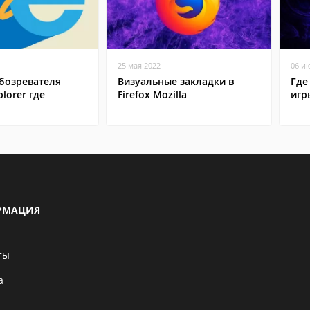
25 мая 2022
06 и
бозревателя
Визуальные закладки в
Где
plorer где
Firefox Mozilla
игр
РМАЦИЯ
ты
а