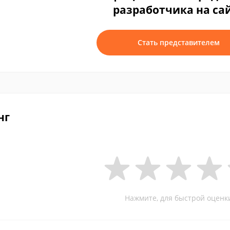
разработчика на са
Стать представителем
нг
Нажмите, для быстрой оценк