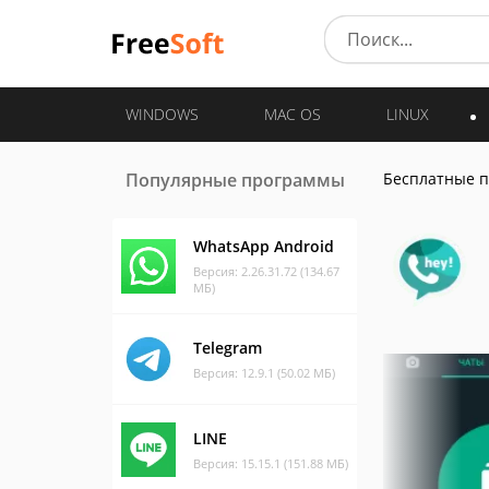
WINDOWS
MAC OS
LINUX
Популярные программы
Бесплатные 
WhatsApp Android
Версия: 2.26.31.72 (134.67
МБ)
Telegram
Версия: 12.9.1 (50.02 МБ)
LINE
Версия: 15.15.1 (151.88 МБ)