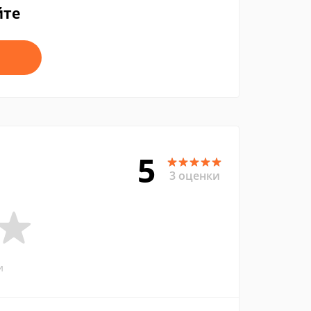
йте
5
3 оценки
и