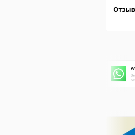
Отзы
W
Ве
МБ