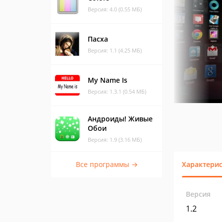
Версия: 4.0 (0.55 МБ)
Пасха
Версия: 1.1 (4.25 МБ)
My Name Is
Версия: 1.3.1 (0.54 МБ)
Андроиды! Живые
Обои
Версия: 1.9 (3.16 МБ)
Все программы →
Характери
Версия
1.2