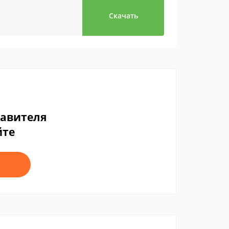
Скачать
тавителя
йте