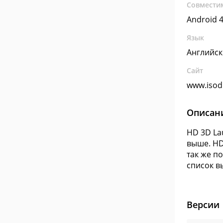
Совмести
Android 4
Язык
Английс
Сайт
www.isod
Описан
HD 3D La
выше. HD
так же п
список в
Версии