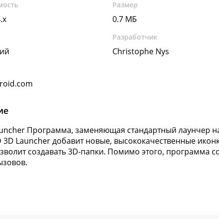
мость
Размер
.x
0.7 МБ
Разработчик
кий
Christophe Nys
roid.com
ие
uncher Программа, заменяющая стандартный лаунчер на у
 3D Launcher добавит новые, высококачественные икон
озволит создавать 3D-папки. Помимо этого, программа 
ызовов.