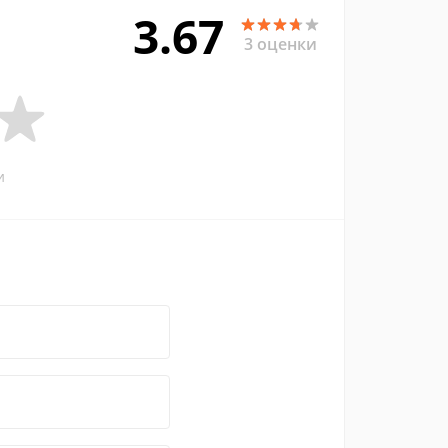
3.67
3 оценки
и