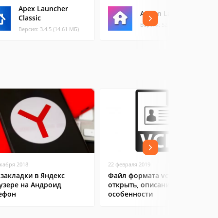
Apex Launcher
Action Launcher
Classic
Версия: 52.0 (17.73 МБ)
Версия: 3.4.5 (14.61 МБ)
екабря 2018
22 февраля 2019
 закладки в Яндекс
Файл формата vcf: чем
узере на Андроид
открыть, описание,
ефон
особенности