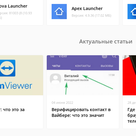
ova Launcher
Apex Launcher
рсия: 81003 (8 (10.93
Версия: 4.9.36 (17.02 МБ)
)
Актуальные статьи
04 июня 2022
28 д
: что это за
Верифицировать контакт в
Где
Вайбере: что это значит
бра
тел