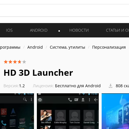
IOS
ANDROID
НОВОСТИ
СТАТЬИ И 
программы
Android
Система, утилиты
Персонализация
HD 3D Launcher
Версия:
1.2
Лицензия:
Бесплатно для Android
808 ск