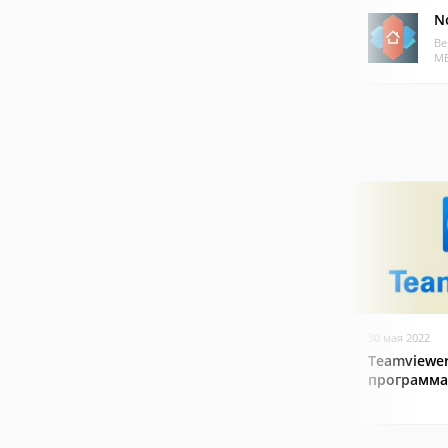
N
Ве
МБ
30 мая 2022
Teamviewer
программа