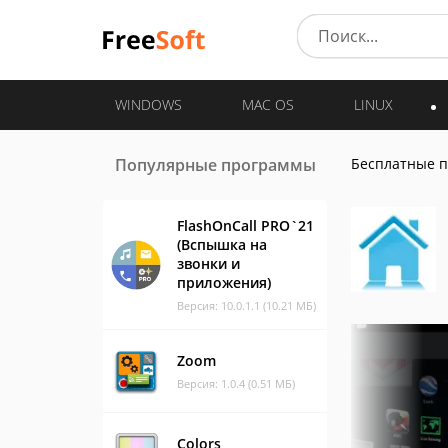
WINDOWS
MAC OS
LINUX
Популярные программы
Бесплатные 
FlashOnCall PRO`21
(Вспышка на
звонки и
приложения)
Версия: 10.0.1.1 (10.21 МБ)
Zoom
Версия: 1.0.4 (0.51 МБ)
Colors