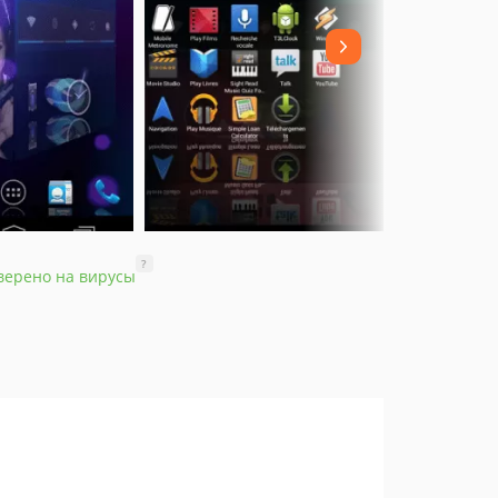
?
верено на вирусы