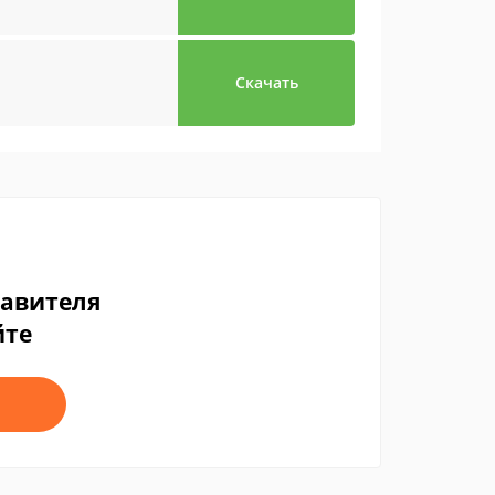
Скачать
тавителя
йте