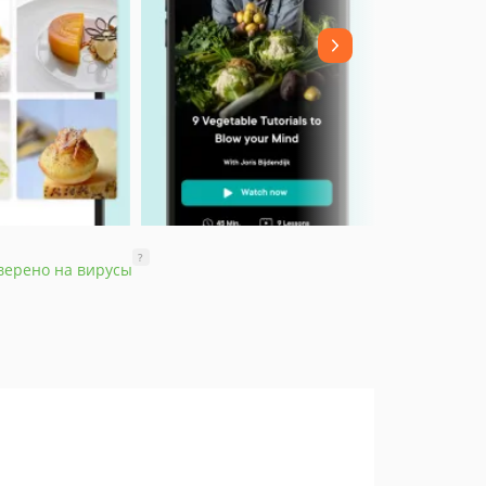
?
верено на вирусы