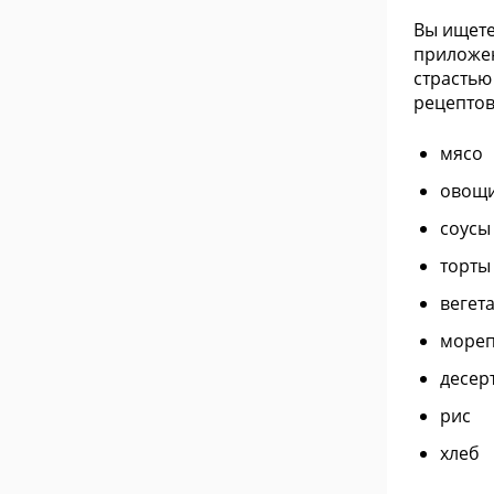
Вы ищете
приложен
страстью
рецептов
мясо
овощ
соусы
торты
вегет
мореп
десер
рис
хлеб