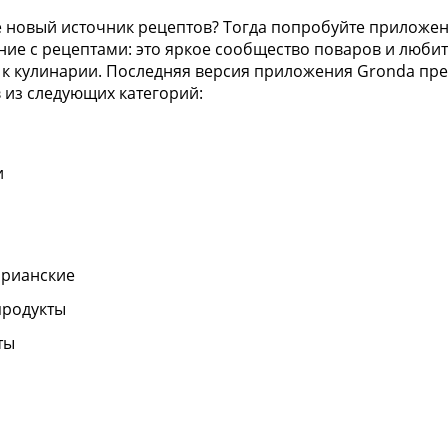
 новый источник рецептов? Тогда попробуйте приложен
ие с рецептами: это яркое сообщество поваров и любите
 к кулинарии. Последняя версия приложения Gronda пре
 из следующих категорий:
и
арианские
родукты
ты