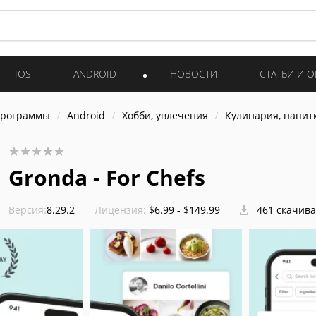
IOS
ANDROID
НОВОСТИ
СТАТЬИ И 
программы
Android
Хобби, увлечения
Кулинария, напит
Gronda - For Chefs
Версия:
8.29.2
Лицензия:
$6.99 - $149.99
461 скачив