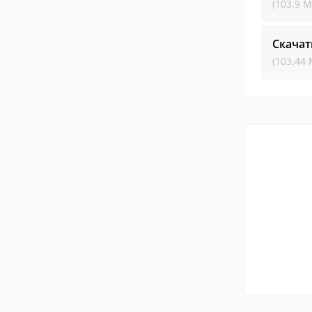
(103.9 М
Скачат
(103.44 