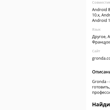
Совмести
Android 8
10.x, Andr
Android 1
Язык
Другое, 
Француз
Сайт
gronda.
Описан
Gronda -
готовить
професс
Найдит