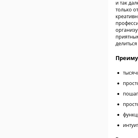
и так да
только о
креативн
професси
организу
приятным
делиться
Преиму
тысяч
прост
пошаг
прост
функц
интуи