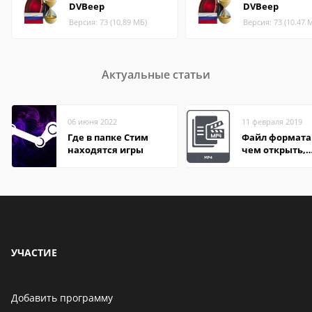
DVBeep
DVBeep
Версия: 73 (10.89 МБ)
Версия: 73 (10.47 
Актуальные статьи
06 июня 2022
11 февраля 2019
Где в папке Стим
Файл формата
находятся игры
чем открыть,
описание,
особенности
УЧАСТИЕ
Добавить программу