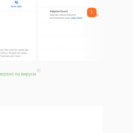
?
верено на вирусы