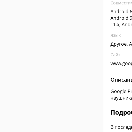
Совмести
Android 6
Android 9
11.x, And
Язык
Другое, 
Сайт
www.goo
Описан
Google P
наушника
Подро
В послед