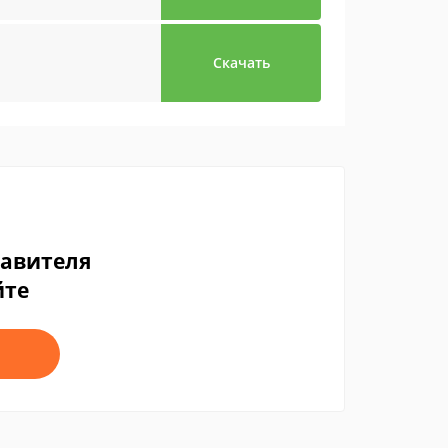
Скачать
тавителя
йте