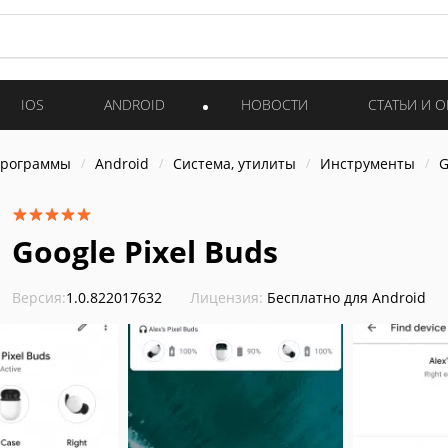
IOS
ANDROID
НОВОСТИ
СТАТЬИ И 
программы
Android
Система, утилиты
Инструменты
G
Google Pixel Buds
Версия:
1.0.822017632
Лицензия:
Бесплатно для Android