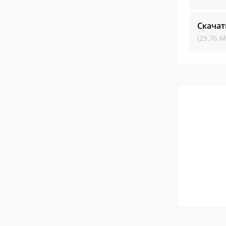
Скачат
(29.76 М