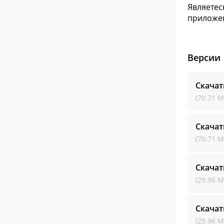
Являетес
приложен
Версии
Скачат
(70.71 М
Скачат
(70.71 М
Скачат
(29.96 М
Скачат
(29.96 М