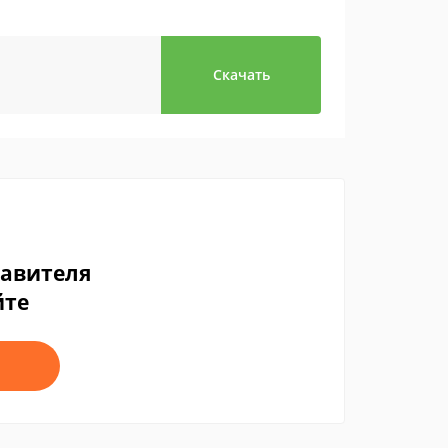
Скачать
тавителя
йте