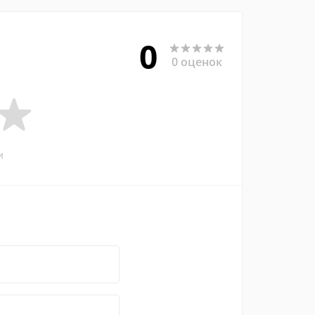
0
0 оценок
и