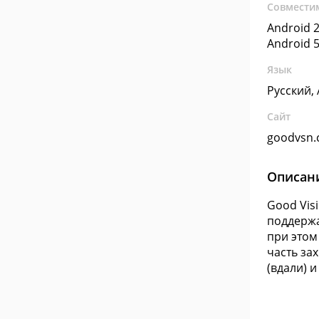
Совмести
Android 2
Android 5
Язык
Русский,
Сайт
goodvsn
Описан
Good Vis
поддержа
при этом
часть за
(вдали) и