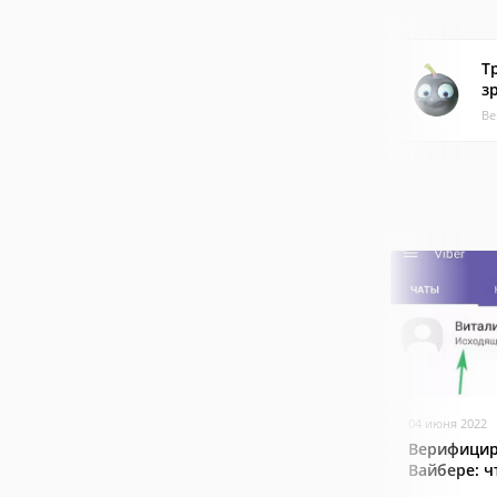
Т
з
Ве
04 июня 2022
Верифицир
Вайбере: ч