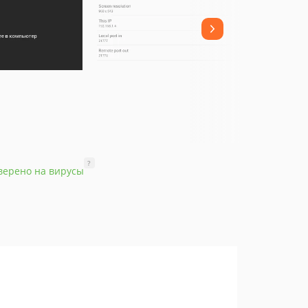
?
верено на вирусы