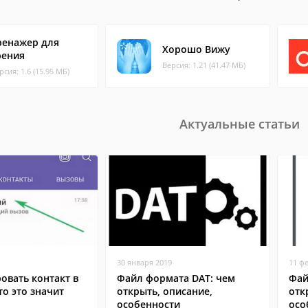
ренажер для
Хорошо Вижу
рения
Версия: 1.21 (41.47 МБ)
рсия: 1.6 (15.95 МБ)
Актуальные статьи
30 января 2019
11 ф
овать контакт в
Файл формата DAT: чем
Фай
то это значит
открыть, описание,
отк
особенности
осо