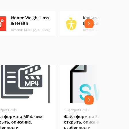
Noom: Weight Loss
Калькулятор
& Health
Калорий Dietagram
Версия: 14.8.0 (203.16 МБ)
Версия: 4.4.6 (26.98 МБ)
евраля 2019
13 февраля 2019
л формата MP4: чем
Файл формата SWF: чем
рыть, описание,
открыть, описание,
бенности
особенности