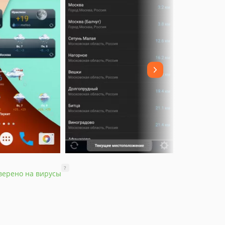
?
верено на вирусы