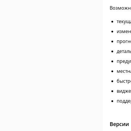
Возможн
текущ
измен
прогн
детал
преду
местн
быстр
видже
подде
Версии