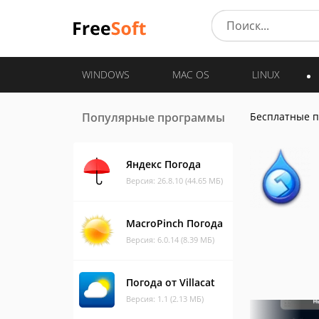
WINDOWS
MAC OS
LINUX
Популярные программы
Бесплатные 
Яндекс Погода
Версия: 26.8.10 (44.65 МБ)
MacroPinch Погода
Версия: 6.0.14 (8.39 МБ)
Погода от Villacat
Версия: 1.1 (2.13 МБ)