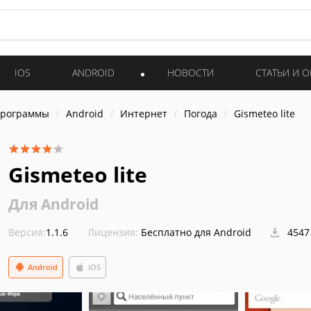
IOS
ANDROID
НОВОСТИ
СТАТЬИ И 
программы
Android
Интернет
Погода
Gismeteo lite
Gismeteo lite
Для Android
Версия:
1.1.6
Лицензия:
Бесплатно для Android
4547
Android
iOS