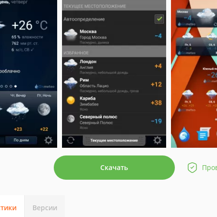
Скачать
Про
стики
Версии