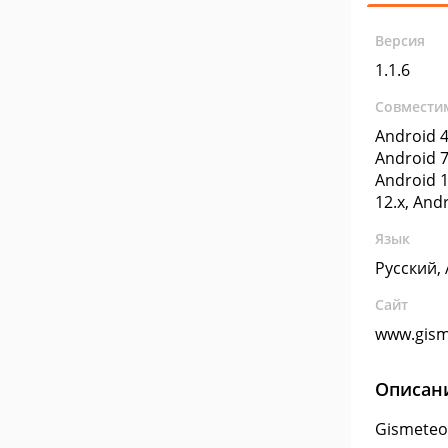
Версия
1.1.6
Совмести
Android 4
Android 7
Android 1
12.x, And
Язык
Русский,
Сайт
www.gism
Описан
Gismeteo