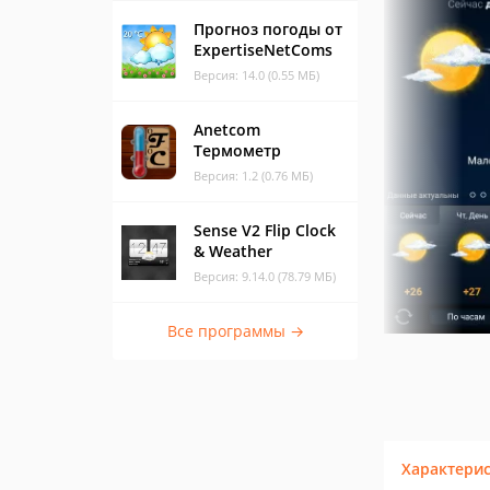
Прогноз погоды от
ExpertiseNetComs
Версия: 14.0 (0.55 МБ)
Anetcom
Термометр
Версия: 1.2 (0.76 МБ)
Sense V2 Flip Clock
& Weather
Версия: 9.14.0 (78.79 МБ)
Все программы →
Характери