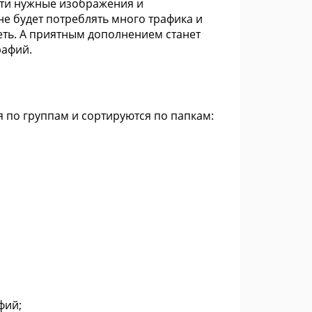
йти нужные изображения и
не будет потреблять много трафика и
еть. А приятным дополнением станет
рафий.
 по группам и сортируются по папкам:
фий;