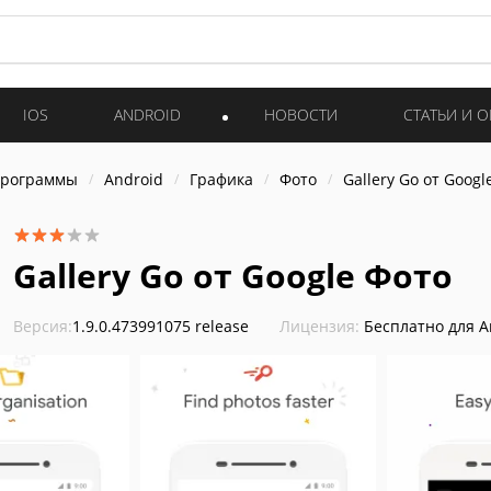
IOS
ANDROID
НОВОСТИ
СТАТЬИ И 
программы
Android
Графика
Фото
Gallery Go от Googl
Gallery Go от Google Фото
Версия:
1.9.0.473991075 release
Лицензия:
Бесплатно для A