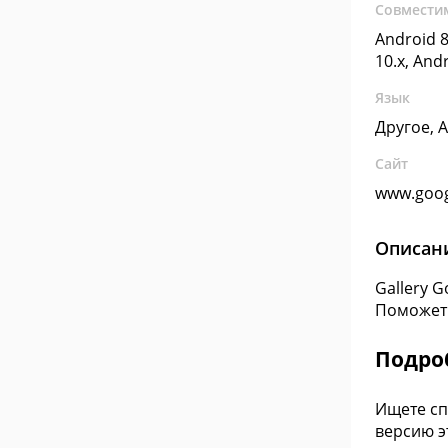
Совмести
Android 8
10.x, And
Язык
Другое, 
Сайт
www.goo
Описан
Gallery 
Поможет 
Подроб
Ищете сп
версию э