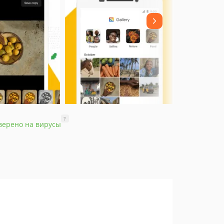
?
верено на вирусы