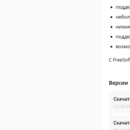
подде
небол
низки
подде
возмо
С FreeSo
Версии
Скачат
(13.23 М
Скачат
(13.19 М