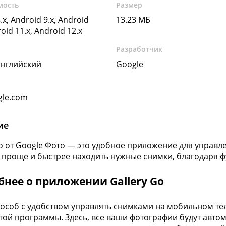
мость
Размер
.x, Android 9.x, Android
13.23 МБ
roid 11.x, Android 12.x
Разработчик
Английский
Google
gle.com
ие
Go от Google Фото — это удобное приложение для управл
проще и быстрее находить нужные снимки, благодаря ф
нее о приложении Gallery Go
особ с удобством управлять снимками на мобильном те
той программы. Здесь, все ваши фотографии будут авто