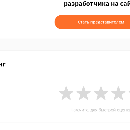
разработчика на са
Стать представителем
нг
Нажмите, для быстрой оценк