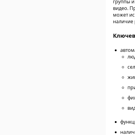
группы и
видео. П
может ис
наличие 
Ключев
автом
лю
се
жи
пр
фи
ви
функц
налич