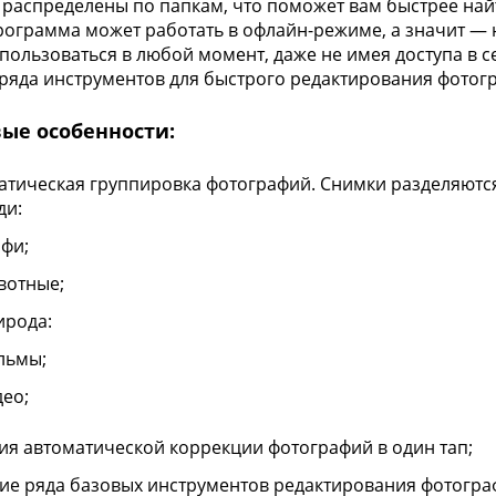
 распределены по папкам, что поможет вам быстрее на
рограмма может работать в офлайн-режиме, а значит — 
пользоваться в любой момент, даже не имея доступа в с
ряда инструментов для быстрого редактирования фотог
ые особенности:
атическая группировка фотографий. Снимки разделяются
ди:
лфи;
вотные;
ирода:
льмы;
део;
ия автоматической коррекции фотографий в один тап;
ие ряда базовых инструментов редактирования фотогра