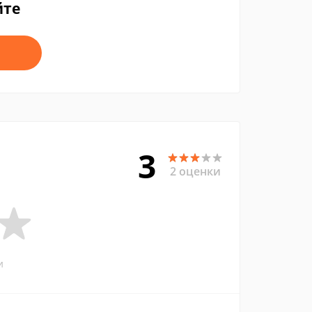
йте
3
2 оценки
и