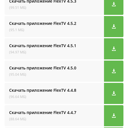
Скачать приложение FlexTV
4.5.3
(99.51 МБ)
Скачать приложение FlexTV
4.5.2
(95.1 МБ)
Скачать приложение FlexTV
4.5.1
(94.97 МБ)
Скачать приложение FlexTV
4.5.0
(95.04 МБ)
Скачать приложение FlexTV
4.4.8
(96.64 МБ)
Скачать приложение FlexTV
4.4.7
(88.64 МБ)