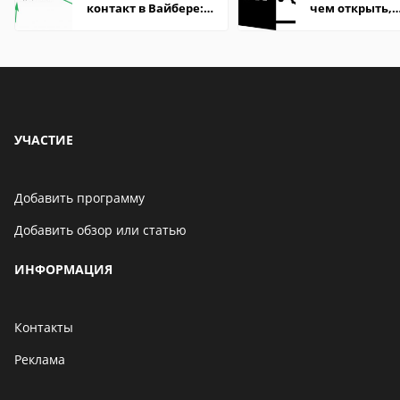
контакт в Вайбере:
чем открыть,
что это значит
описание,
особенности
УЧАСТИЕ
Добавить программу
Добавить обзор или статью
ИНФОРМАЦИЯ
Контакты
Реклама