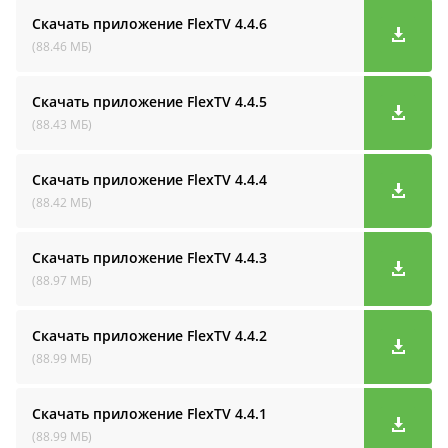
Скачать приложение FlexTV
4.4.6
(88.46 МБ)
Скачать приложение FlexTV
4.4.5
(88.43 МБ)
Скачать приложение FlexTV
4.4.4
(88.42 МБ)
Скачать приложение FlexTV
4.4.3
(88.97 МБ)
Скачать приложение FlexTV
4.4.2
(88.99 МБ)
Скачать приложение FlexTV
4.4.1
(88.99 МБ)