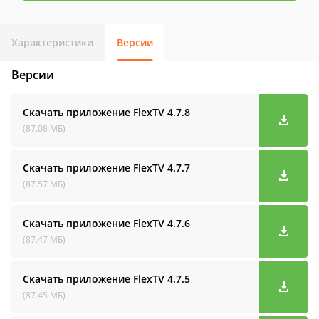
Характеристики
Версии
Версии
Скачать приложение FlexTV
4.7.8
(87.08 МБ)
Скачать приложение FlexTV
4.7.7
(87.57 МБ)
Скачать приложение FlexTV
4.7.6
(87.47 МБ)
Скачать приложение FlexTV
4.7.5
(87.45 МБ)