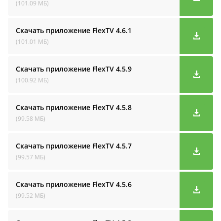
(101.09 МБ)
Скачать приложение FlexTV
4.6.1
(101.01 МБ)
Скачать приложение FlexTV
4.5.9
(100.92 МБ)
Скачать приложение FlexTV
4.5.8
(99.58 МБ)
Скачать приложение FlexTV
4.5.7
(99.57 МБ)
Скачать приложение FlexTV
4.5.6
(99.52 МБ)