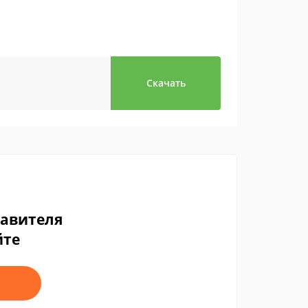
Скачать
тавителя
йте