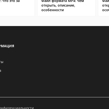
: что это за
Файл формата MP4: чем
Фай
открыть, описание,
отк
особенности
осо
РМАЦИЯ
ты
а
конфиденциальности