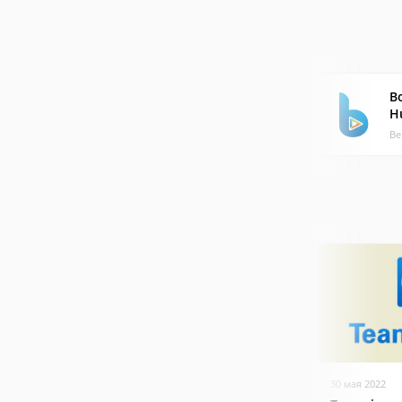
B
H
Ве
30 мая 2022