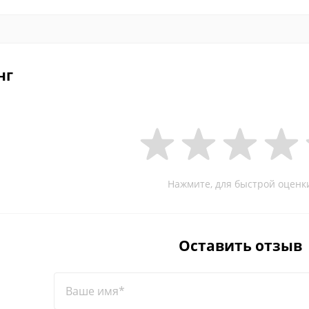
нг
Нажмите, для быстрой оценк
Оставить отзыв
Ваше имя*