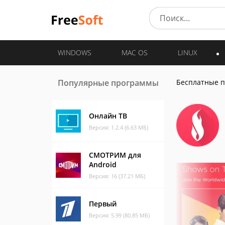
WINDOWS
MAC OS
LINUX
Популярные программы
Бесплатные 
Онлайн ТВ
Версия: 1.2.4 (6.63 МБ)
СМОТРИМ для
Android
Версия: 16 (37.21 МБ)
Первый
Версия: 5.99 (80.85 МБ)