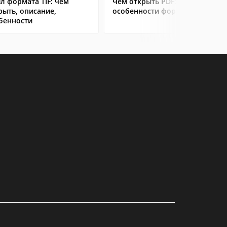
л формата TIF: чем
Чем открыть PDF:
рыть, описание,
особенности формата
бенности