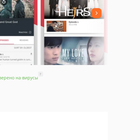
?
верено на вирусы