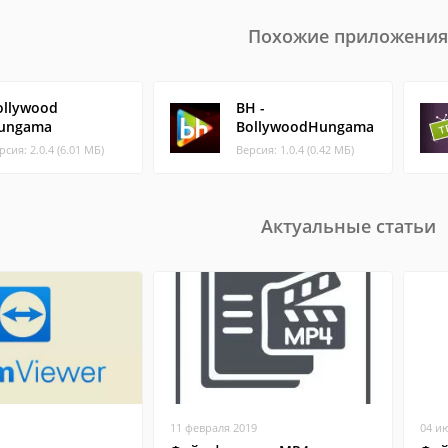
Похожие приложения
ollywood
BH -
ungama
BollywoodHungama
рсия: 2.0.4 (6.01 МБ)
Версия: 1.0.4 (0.42 МБ)
Актуальные статьи
11 февраля 2019
04 и