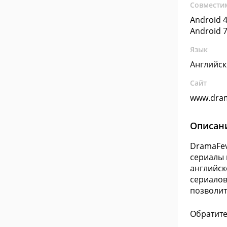
Совмести
Android 4
Android 7
Язык
Английс
Сайт
www.dra
Описан
DramaFev
сериалы 
английск
сериалов
позволит
Обратите