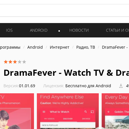
IOS
ANDROID
НОВОСТИ
СТАТЬИ И 
программы
Android
Интернет
Радио, ТВ
DramaFever -
DramaFever - Watch TV & D
Версия:
01.01.69
Лицензия:
Бесплатно для Android
4