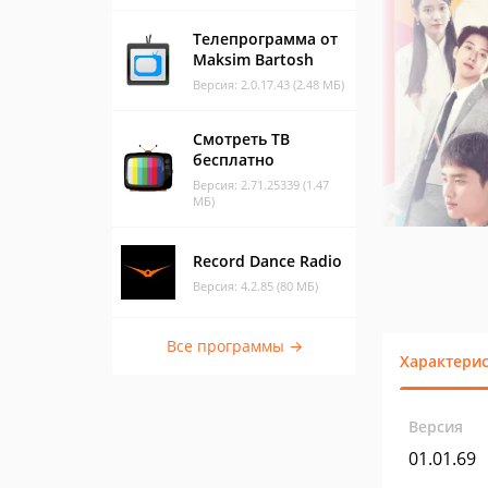
Телепрограмма от
Maksim Bartosh
Версия: 2.0.17.43 (2.48 МБ)
Смотреть ТВ
бесплатно
Версия: 2.71.25339 (1.47
МБ)
Record Dance Radio
Версия: 4.2.85 (80 МБ)
Все программы →
Характери
Версия
01.01.69