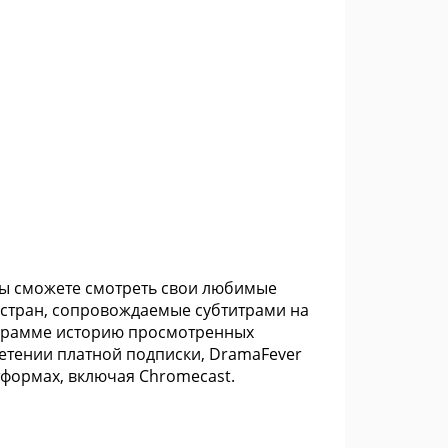
вы сможете смотреть свои любимые
х стран, сопровождаемые субтитрами на
рограмме историю просмотренных
етении платной подписки, DramaFever
тформах, включая Chromecast.