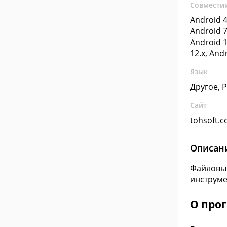
Совмести
Android 4
Android 7
Android 1
12.x, And
Язык
Другое, 
Сайт
tohsoft.
Описан
Файловый
инструме
О про