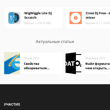
WigWiggle Lite DJ
Cross DJ Free - 
Scratch
mixer
Версия: 1.0 (4.76 МБ)
Версия: 4.1.1 (125.
Актуальные статьи
20 мая 2022
30 января 2019
Свойства
Файл формата
обозревателя
чем открыть,
Internet Explorer где
описание,
находится
особенности
УЧАСТИЕ