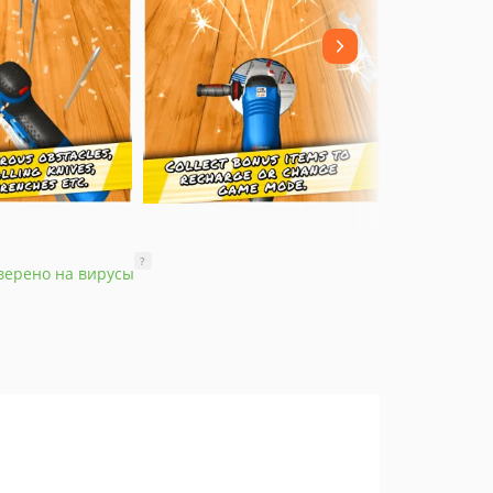
?
верено на вирусы