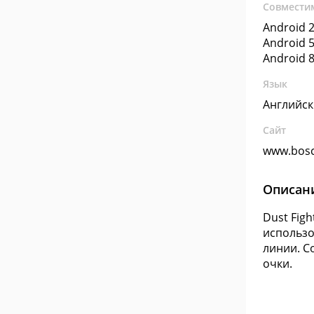
Совмести
Android 2
Android 5
Android 8
Язык
Английс
Сайт
www.bosc
Описан
Dust Fig
использо
линии. С
очки.