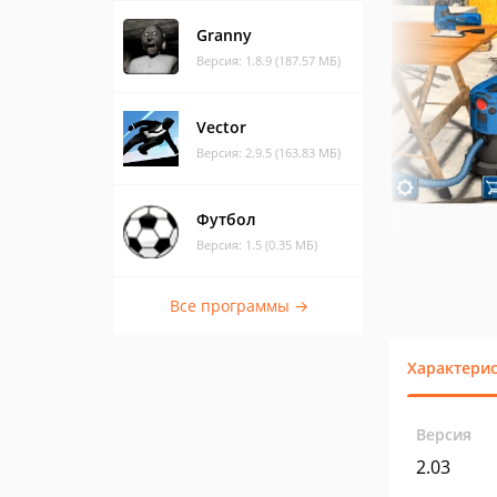
Granny
Версия: 1.8.9 (187.57 МБ)
Vector
Версия: 2.9.5 (163.83 МБ)
Футбол
Версия: 1.5 (0.35 МБ)
Все программы →
Характери
Версия
2.03