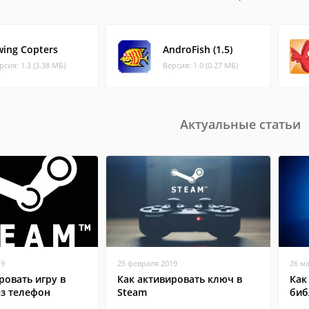
wing Copters
AndroFish (1.5)
рсия: 1.3 (3.38 МБ)
Версия: 1.0 (0.27 МБ)
Актуальные статьи
19
25 февраля 2019
26 м
ровать игру в
Как активировать ключ в
Как
ез телефон
Steam
биб