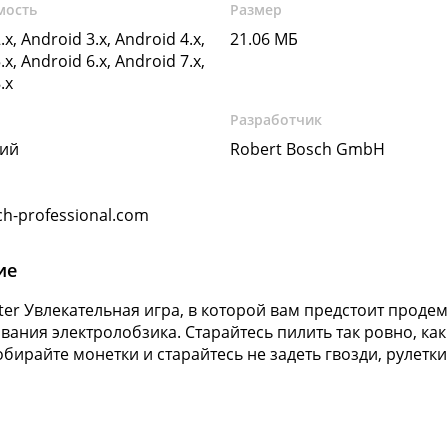
мость
Размер
.x, Android 3.x, Android 4.x,
21.06 МБ
.x, Android 6.x, Android 7.x,
.x
Разработчик
кий
Robert Bosch GmbH
h-professional.com
ие
hter Увлекательная игра, в которой вам предстоит проде
вания электролобзика. Старайтесь пилить так ровно, ка
обирайте монетки и старайтесь не задеть гвозди, рулетк