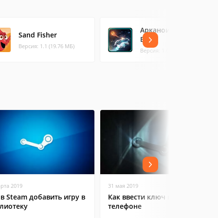
Арканоид Breaker
Sand Fisher
Brick
Версия: 1.1 (19.76 МБ)
Версия: 1.0.24 (28.52 МБ)
арта 2019
31 мая 2019
 в Steam добавить игру в
Как ввести ключ в Steam на
лиотеку
телефоне