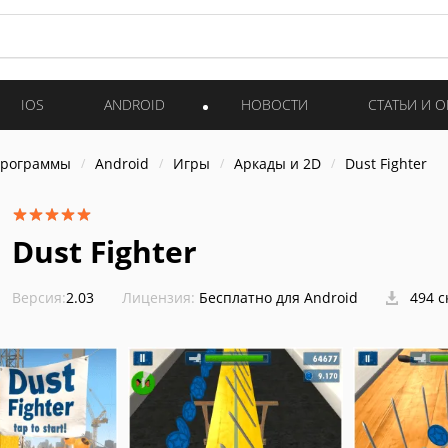
IOS
ANDROID
НОВОСТИ
СТАТЬИ И 
программы
Android
Игры
Аркады и 2D
Dust Fighter
Dust Fighter
Версия:
2.03
Лицензия:
Бесплатно для Android
494 с