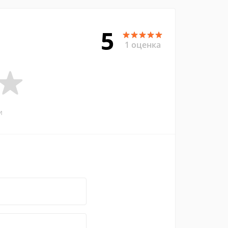
5
1 оценка
и