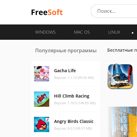
WINDOWS
MAC OS
LINUX
Популярные программы
Бесплатные 
Gacha Life
Версия: 1.1.14 (99.56 МБ)
Hill Climb Racing
Версия: 1.70.0 (148.85 МБ)
Angry Birds Classic
Версия: 8.0.3 (98.57 МБ)