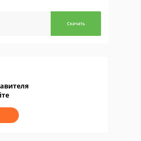
Скачать
тавителя
йте