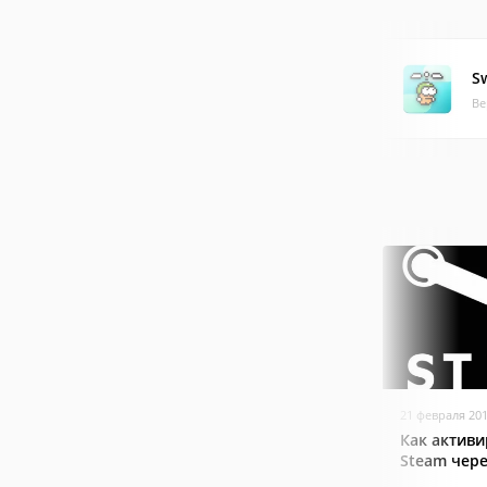
S
Ве
21 февраля 20
Как активи
Steam чер