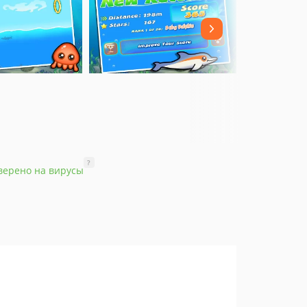
?
верено на вирусы