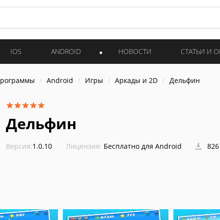
IOS
ANDROID
НОВОСТИ
СТАТЬИ И 
программы
Android
Игры
Аркады и 2D
Дельфин
Дельфин
Версия:
1.0.10
Лицензия:
Бесплатно для Android
826