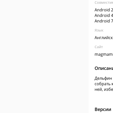
Совмести
Android 2
Android 4
Android 7
Язык
Английс
Сайт
magmamo
Описан
Дельфин 
собрать 
ней, изб
Версии