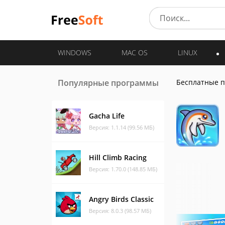
WINDOWS
MAC OS
LINUX
Популярные программы
Бесплатные 
Gacha Life
Версия: 1.1.14 (99.56 МБ)
Hill Climb Racing
Версия: 1.70.0 (148.85 МБ)
Angry Birds Classic
Версия: 8.0.3 (98.57 МБ)