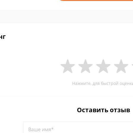
нг
Нажмите, для быстрой оценк
Оставить отзыв
Ваше имя*