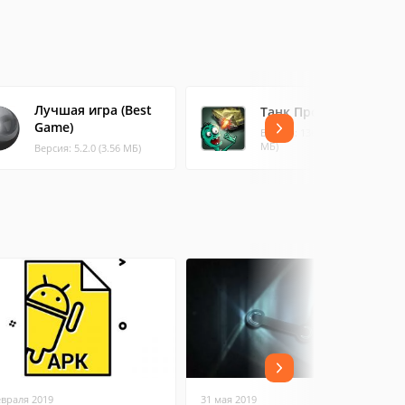
Лучшая игра (Best
Танк Против Зомби
Game)
Версия: 136.5.15 (16.57
МБ)
Версия: 5.2.0 (3.56 МБ)
евраля 2019
31 мая 2019