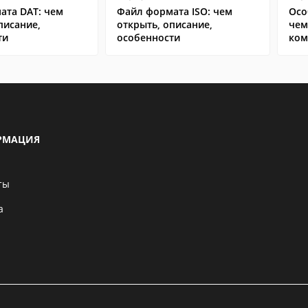
ата DAT: чем
Файл формата ISO: чем
Осо
писание,
открыть, описание,
чем
ти
особенности
ком
сма
РМАЦИЯ
ты
а