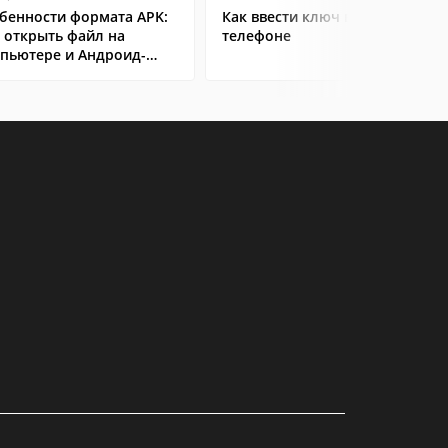
бенности формата APK:
Как ввести ключ в Steam на
 открыть файл на
телефоне
пьютере и Андроид-
ртфоне