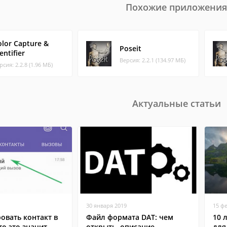
Похожие приложения
olor Capture &
Poseit
entifier
Версия: 2.2.1 (134.97 МБ)
рсия: 2.2.8 (1.96 МБ)
Актуальные статьи
30 января 2019
15 ф
овать контакт в
Файл формата DAT: чем
10 
то это значит
открыть, описание,
для