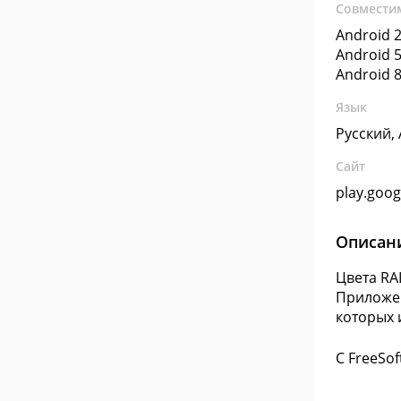
Совмести
Android 2
Android 5
Android 8
Язык
Русский,
Сайт
play.goo
Описан
Цвета RA
Приложен
которых 
С FreeSo