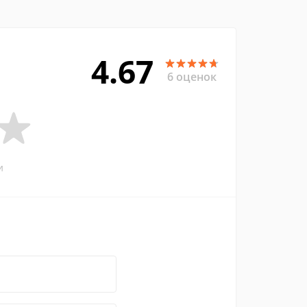
4.67
6 оценок
и