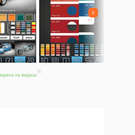
?
верено на вирусы