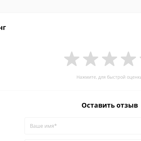
нг
Нажмите, для быстрой оценк
Оставить отзыв
Ваше имя*