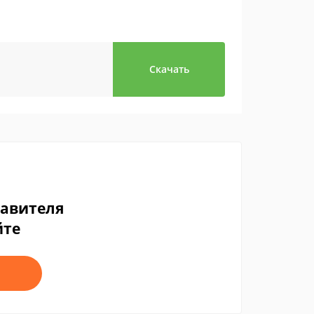
Скачать
тавителя
йте