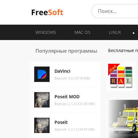
WINDOWS
MAC OS
LINUX
Популярные программы
Бесплатные 
DaVinci
Версия: 5.0.3 (118 МБ)
Poseit MOD
Версия: 2.1.4 (122.38 МБ)
Poseit
Версия: 2.2.1 (134.97 МБ)