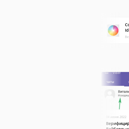
C
Id
Ве
04 июня 2022
Верифицир
Вайбере: ч