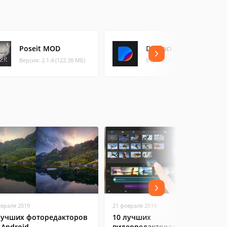
Poseit MOD
DaVinci
Версия: 2.1.4 (122.38 МБ)
Версия: 5.0.3 (118 МБ)
евраля 2019
21 февраля 2019
лучших фоторедакторов
10 лучших
 Android
видеоредакторов на