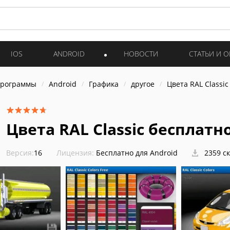
IOS
ANDROID
НОВОСТИ
СТАТЬИ И 
программы
Android
Графика
другое
Цвета RAL Classi
Цвета RAL Classic бесплатн
Версия:
16
Лицензия:
Бесплатно для Android
2359 с