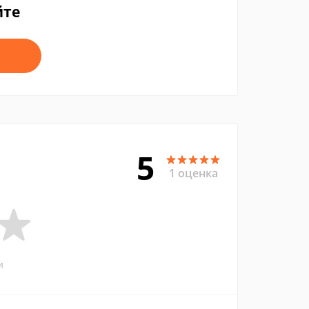
йте
5
1 оценка
и