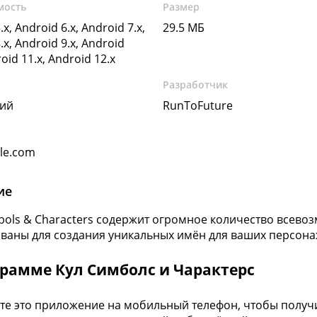
мость
Размер
.x, Android 6.x, Android 7.x,
29.5 МБ
.x, Android 9.x, Android
roid 11.x, Android 12.x
Разработчик
кий
RunToFuture
gle.com
ие
bols & Characters содержит огромное количество всево
ваны для создания уникальных имён для ваших персона
грамме Кул Симболс и Чарактерс
те это приложение на мобильный телефон, чтобы получ