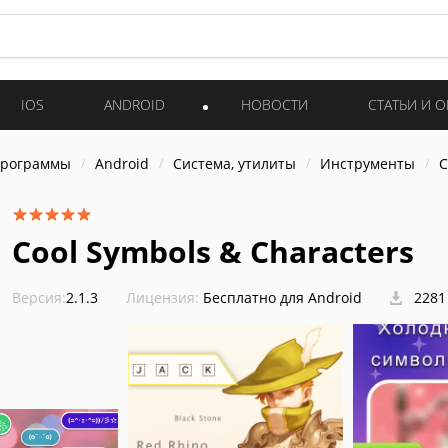
IOS
ANDROID
НОВОСТИ
СТАТЬИ И 
программы
Android
Система, утилиты
Инструменты
C
Cool Symbols & Characters
Версия:
2.1.3
Лицензия:
Бесплатно для Android
2281