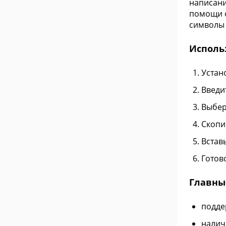
написани
помощи о
символы 
Исполь
Устан
Введи
Выбер
Скопи
Вставь
Готов
Главны
подде
налич