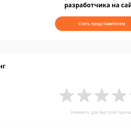
разработчика на са
Стать представителем
нг
Нажмите, для быстрой оценк