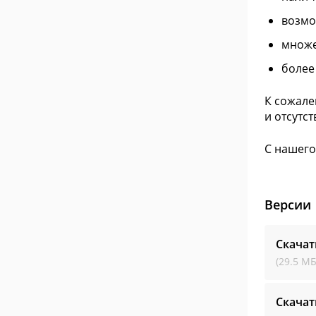
возмо
множе
более
К сожале
и отсутс
С нашего
Версии
Скачат
(29.5 МБ
Скачат