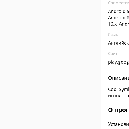
Совмести
Android 5
Android 8
10.x, And
Язык
Английс
Сайт
play.goo
Описан
Cool Sym
использо
О про
Установи