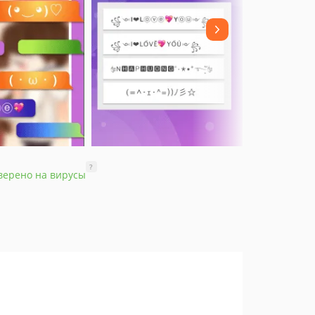
?
верено на вирусы