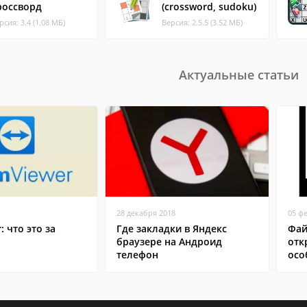
россворд
(crossword, sudoku)
рсия: 3.4 (1.08 МБ)
Версия: 2.5.5 (3.52 МБ)
Актуальные статьи
28 декабря 2018
05 ф
: что это за
Где закладки в Яндекс
Фай
браузере на Андроид
отк
телефон
осо