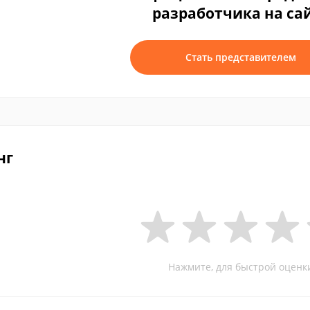
разработчика на са
Стать представителем
нг
Нажмите, для быстрой оценк