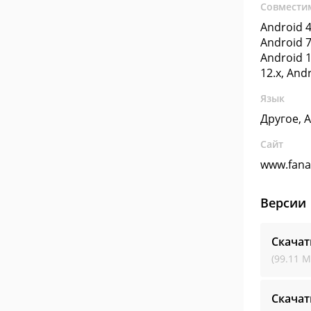
Совмести
Android 4
Android 7
Android 1
12.x, And
Язык
Другое, 
Сайт
www.fana
Версии
Скачат
(99.11 М
Скачат