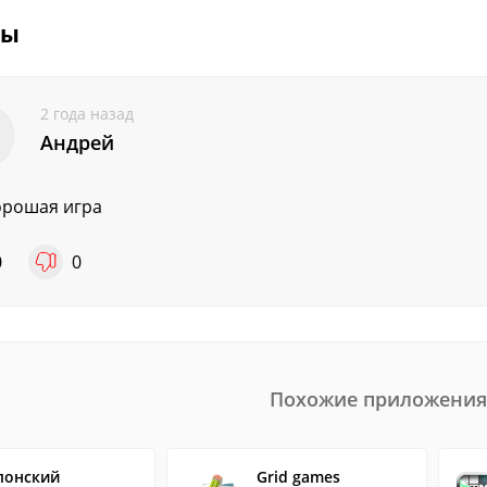
вы
2 года назад
Андрей
орошая игра
0
0
Похожие приложения
понский
Grid games