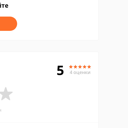
йте
5
4 оценки
и