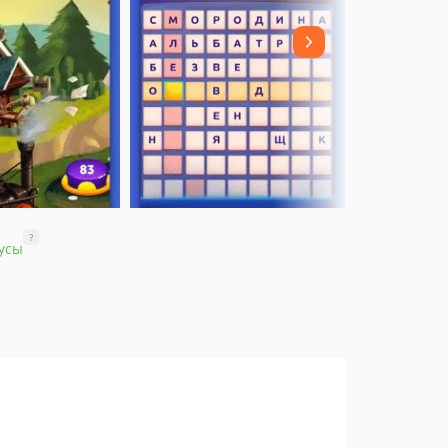
?
усы