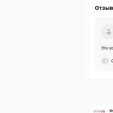
Отзы
Это х
Я