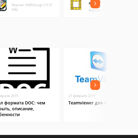
мозг"
Версия: KWRGoogl (13.57
МБ)
Версия: 1.0 (3.21 МБ)
евраля 2019
27 февраля 2019
л формата DOC: чем
Teamviewer для Ubuntu
рыть, описание,
бенности