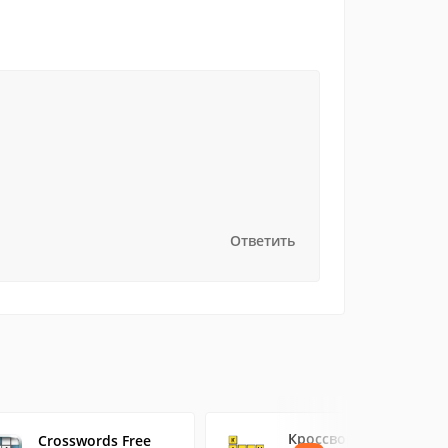
Ответить
Кроссворды "Качай
Crosswords Free