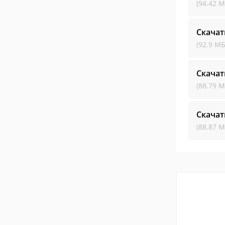
(94.42 М
Скачат
(92.9 МБ
Скачат
(88.79 М
Скачат
(88.87 М