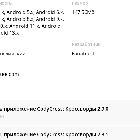
мость
Размер
.x, Android 5.x, Android 6.x,
147.56Мб
.x, Android 8.x, Android 9.x,
0.x, Android 11.x, Android
roid 13.x
Разработчик
Английский
Fanatee, Inc.
tee.com
ь приложение CodyCross: Кроссворды
2.9.0
Б)
ь приложение CodyCross: Кроссворды
2.8.1