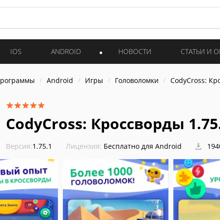
IOS
ANDROID
НОВОСТИ
СТАТЬИ И 
программы
Android
Игры
Головоломки
CodyCross: Кр
CodyCross: Кроссворды 1.75
Версия:
1.75.1
Лицензия:
Бесплатно для Android
194