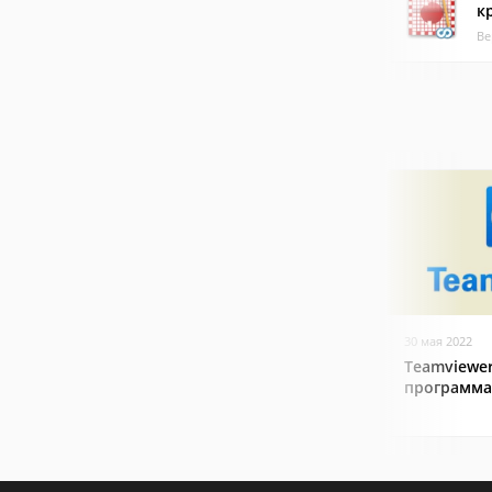
к
Ве
30 мая 2022
Teamviewer
программа