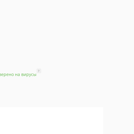
?
верено на вирусы