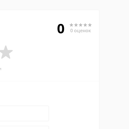
0
0 оценок
и