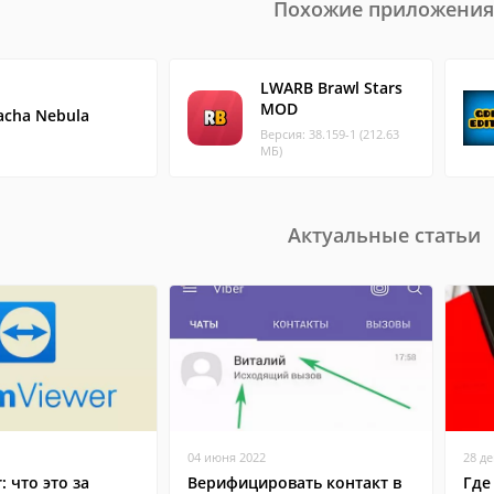
Похожие приложения
LWARB Brawl Stars
MOD
acha Nebula
Версия: 38.159-1 (212.63
МБ)
Актуальные статьи
04 июня 2022
28 д
: что это за
Верифицировать контакт в
Где