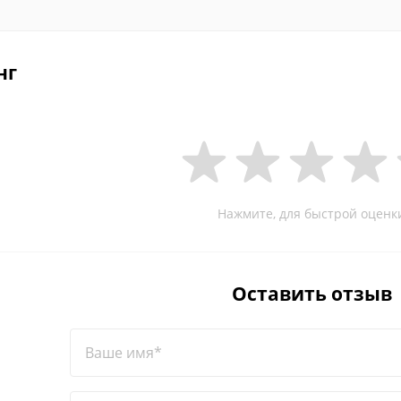
нг
Нажмите, для быстрой оценк
Оставить отзыв
Ваше имя*