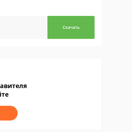
Скачать
тавителя
йте