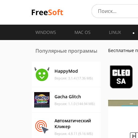
WINDOWS
MAC OS
LINUX
Популярные программы
Бесплатные 
HappyMod
Версия: 3.1.4 (17.36 МБ)
Gacha Glitch
Версия: 1.1.0 (144.94 МБ)
Автоматический
Кликер
Версия: 4.8.11 (9.16 МБ)