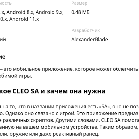
мость
Размер
.x, Android 8.x, Android 9.x,
0.48 МБ
0.x, Android 11.x
Разработчик
кий
AlexanderBlade
ие
— это мобильное приложение, которое может облегчить 
юбимой игры.
кое CLEO SA и зачем она нужна
 на то, что в названии приложения есть «SA», оно не поз
о. Однако оно связано с игрой. Это приложение предна
е различных скриптов. Другими словами, CLEO SA помог
енную на вашем мобильном устройстве. Таким образом
ли, оружие или даже реактивный ранец.