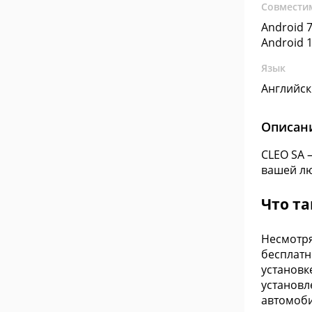
Совмести
Android 7
Android 1
Язык
Английс
Описан
CLEO SA 
вашей л
Что та
Несмотря
бесплатн
установк
установл
автомоби