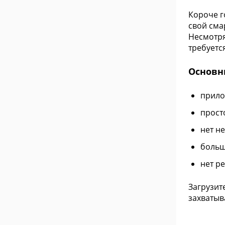
Короче г
свой сма
Несмотря
требуетс
Основн
прило
прост
нет н
больш
нет р
Загрузит
захватыв