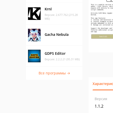
Krnl
Версия: 2.677.762 (215.28
МБ)
Gacha Nebula
GDPS Editor
Версия: 2.2.2.21 (95.31 МБ)
Все программы →
Характери
Версия
1.1.2