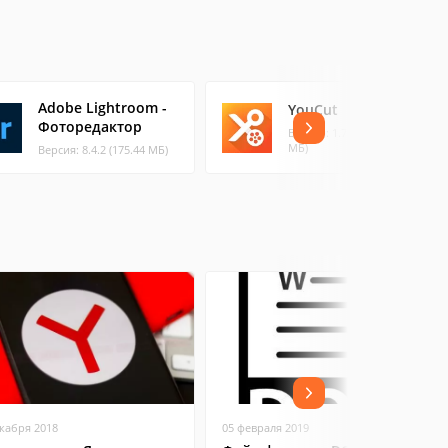
Adobe Lightroom -
YouCut
Фоторедактор
Версия: 1.716.12 (51.29
МБ)
Версия: 8.4.2 (175.44 МБ)
екабря 2018
05 февраля 2019