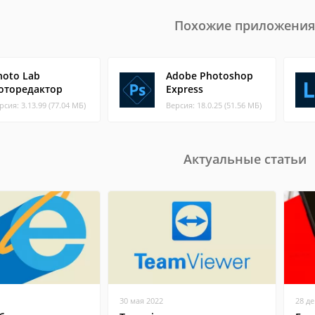
Похожие приложения
hoto Lab
Adobe Photoshop
оторедактор
Express
рсия: 3.13.99 (77.04 МБ)
Версия: 18.0.25 (51.56 МБ)
Актуальные статьи
30 мая 2022
28 д