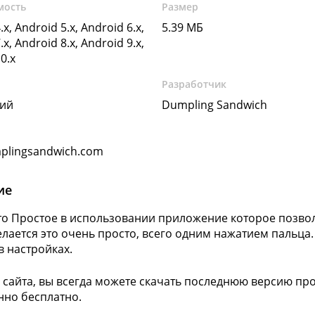
мость
Размер
.x, Android 5.x, Android 6.x,
5.39 МБ
.x, Android 8.x, Android 9.x,
0.x
Разработчик
кий
Dumpling Sandwich
plingsandwich.com
ие
о Простое в использовании приложение которое позвол
елается это очень просто, всего одним нажатием пальц
в настройках.
 сайта, вы всегда можете скачать последнюю версию пр
но бесплатно.