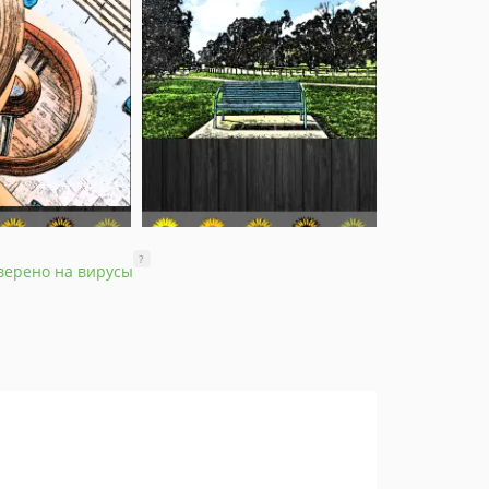
?
верено на вирусы