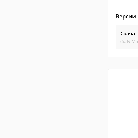
Версии
Скача
(5.39 МБ