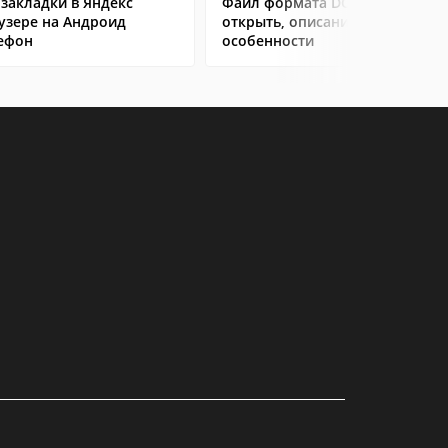
 закладки в Яндекс
Файл формата DOC: чем
узере на Андроид
открыть, описание,
ефон
особенности