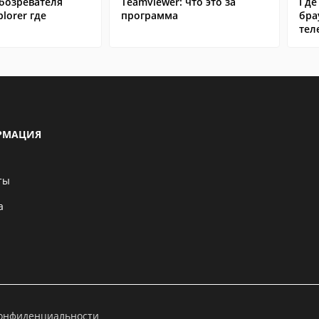
бозревателя
Teamviewer: что это за
Где
plorer где
программа
бра
тел
РМАЦИЯ
ты
а
конфиденциальности