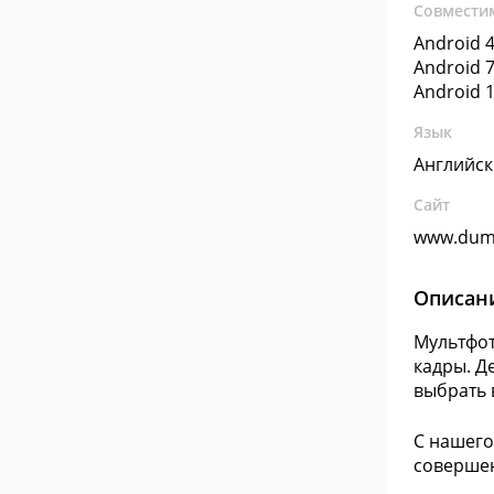
Совмести
Android 4
Android 7
Android 1
Язык
Английс
Сайт
www.dum
Описан
Мультфот
кадры. Д
выбрать 
С нашего
совершен