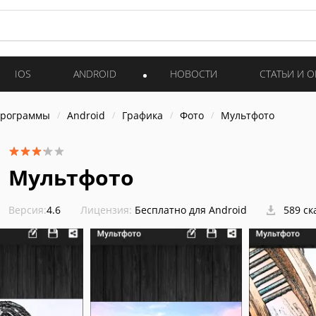
IOS
ANDROID
НОВОСТИ
СТАТЬИ И 
программы
Android
Графика
Фото
Мультфото
Мультфото
Версия:
4.6
Лицензия:
Бесплатно для Android
589 ск