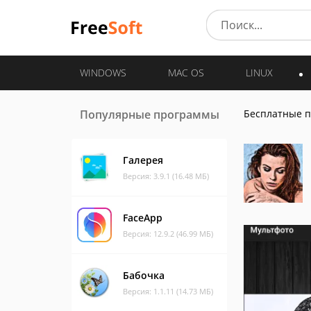
WINDOWS
MAC OS
LINUX
Популярные программы
Бесплатные 
Галерея
Версия: 3.9.1 (16.48 МБ)
FaceApp
Версия: 12.9.2 (46.99 МБ)
Бабочка
Версия: 1.1.11 (14.73 МБ)