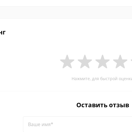
нг
Нажмите, для быстрой оценк
Оставить отзыв
Ваше имя*