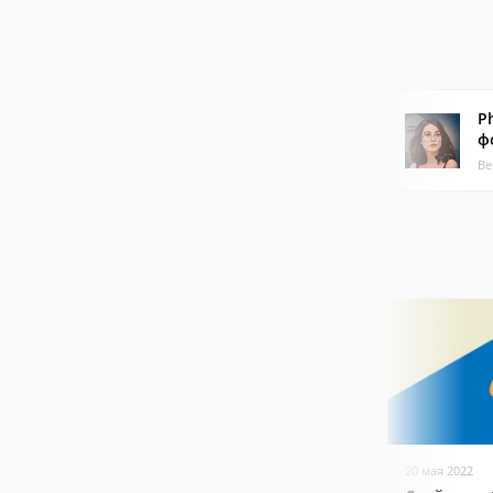
P
ф
Ве
20 мая 2022