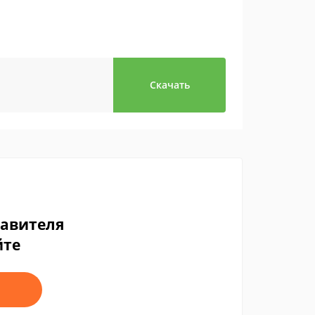
Скачать
тавителя
йте