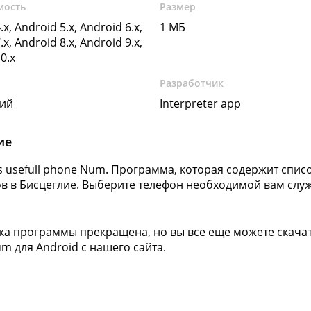
мость
Размер
.x, Android 5.x, Android 6.x,
1 МБ
.x, Android 8.x, Android 9.x,
0.x
Разработчик
кий
Interpreter app
ие
e's usefull phone Num. Программа, которая содержит спи
в в Бисцеглие. Выберите телефон необходимой вам служ
а программы прекращена, но вы все еще можете скачать 
m для Android с нашего сайта.