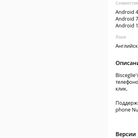
Совмести
Android 4
Android 7
Android 1
Язык
Английс
Описан
Biscegli
телефоно
клик.
Поддержк
phone Nu
Версии