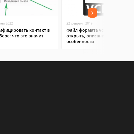
юня 2022
22 февраля 2019
ифицировать контакт в
Файл формата vcf: чем
бере: что это значит
открыть, описание,
особенности