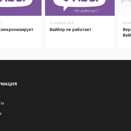
8
21 ноября 2018
04 и
 синхронизирует
Вайбер не работает
Вер
Вай
РМАЦИЯ
ты
а