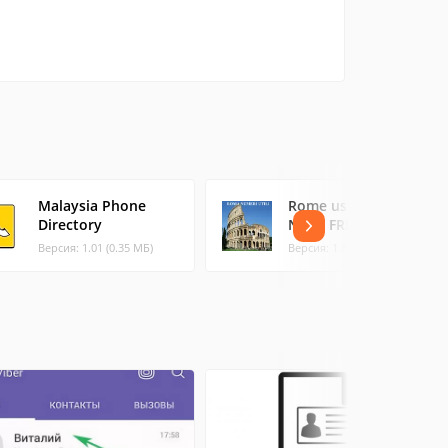
Malaysia Phone
Rome usefull phone
Directory
Num. FREE
Версия: 1.01 (0.35 МБ)
Версия: 1.8 (1.5 МБ)