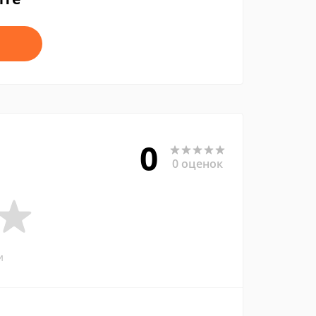
0
0 оценок
и