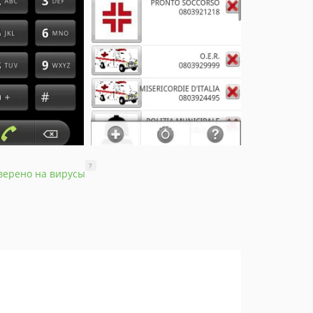
?
верено на вирусы