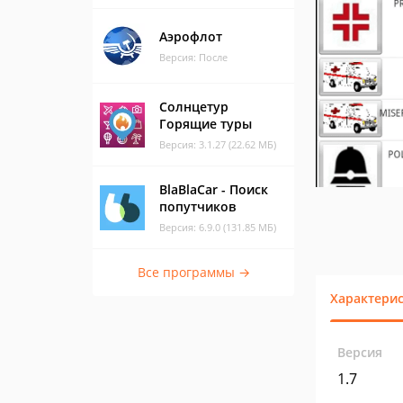
Аэрофлот
Версия: После
Солнцетур
Горящие туры
Версия: 3.1.27 (22.62 МБ)
BlaBlaCar - Поиск
попутчиков
Версия: 6.9.0 (131.85 МБ)
Все программы →
Характери
Версия
1.7