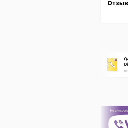
Отзы
Q
D
Ве