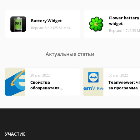
Flower battery
Battery Widget
widget
Версия: 8.6.3 (25.81 МБ)
Версия: 1.7 (2.33 М
Актуальные статьи
20 мая 2022
30 мая 2022
Свойства
Teamviewer: чт
обозревателя
за программа
Internet Explorer где
находится
УЧАСТИЕ