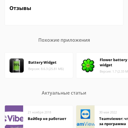
Отзывы
Похожие приложения
Flower battery
Battery Widget
widget
Версия: 8.6.3 (25.81 МБ)
Версия: 1.7 (2.33 М
Актуальные статьи
21 ноября 2018
30 мая 2022
Вайбер не работает
Teamviewer: чт
за программа