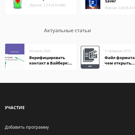
Saver
Версия: 1.2.4 (4.54 МБ)
Версия: 3.58 (5.43
Актуальные статьи
04 июня 2022
11 февраля 2019
Верифицировать
Файл формата
контакт в Вайбере:
чем открыть,
что это значит
описание,
особенности
УЧАСТИЕ
Добавить программу