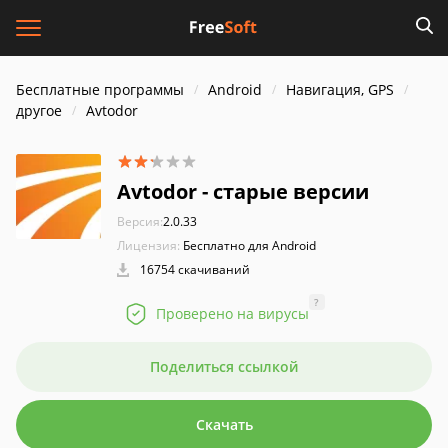
Бесплатные программы
Android
Навигация, GPS
другое
Avtodor
Avtodor - старые версии
Версия:
2.0.33
Лицензия:
Бесплатно для Android
16754 скачиваний
?
Проверено на вирусы
Поделиться ссылкой
Скачать