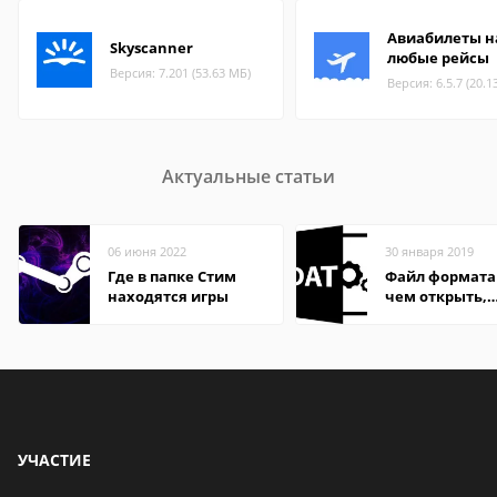
Авиабилеты н
Skyscanner
любые рейсы
Версия: 7.201 (53.63 МБ)
Версия: 6.5.7 (20.1
Актуальные статьи
06 июня 2022
30 января 2019
Где в папке Стим
Файл формата
находятся игры
чем открыть,
описание,
особенности
УЧАСТИЕ